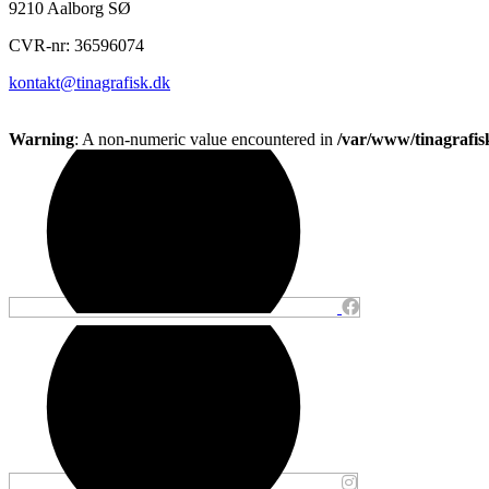
9210 Aalborg SØ
CVR-nr: 36596074
kontakt@tinagrafisk.dk
Warning
: A non-numeric value encountered in
/var/www/tinagrafis