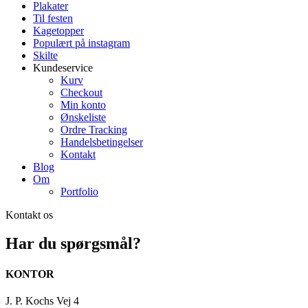
Plakater
Til festen
Kagetopper
Populært på instagram
Skilte
Kundeservice
Kurv
Checkout
Min konto
Ønskeliste
Ordre Tracking
Handelsbetingelser
Kontakt
Blog
Om
Portfolio
Kontakt os
Har du spørgsmål?
KONTOR
J. P. Kochs Vej 4