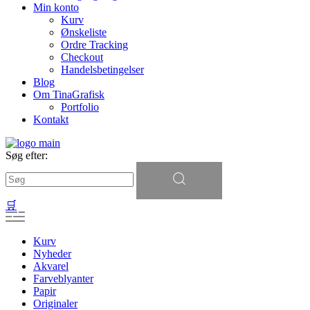
Min konto
Kurv
Ønskeliste
Ordre Tracking
Checkout
Handelsbetingelser
Blog
Om TinaGrafisk
Portfolio
Kontakt
Søg efter:
🛒
Kurv
Nyheder
Akvarel
Farveblyanter
Papir
Originaler