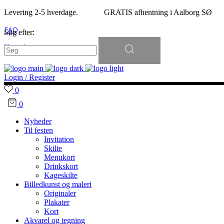
Levering 2-5 hverdage. GRATIS afhentning i Aalborg SØ
FAQ
Søg efter:
Kontakt
Login / Register
0
0
Nyheder
Til festen
Invitation
Skilte
Menukort
Drinkskort
Kageskilte
Billedkunst og maleri
Originaler
Plakater
Kort
Akvarel og tegning