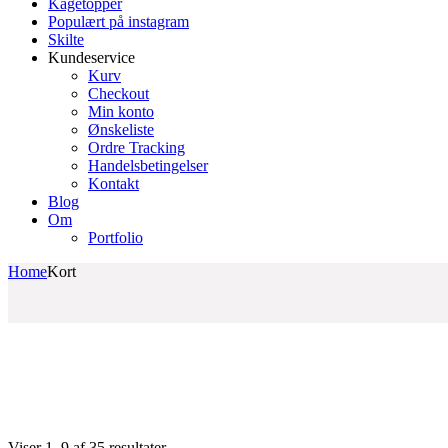
Kagetopper
Populært på instagram
Skilte
Kundeservice
Kurv
Checkout
Min konto
Ønskeliste
Ordre Tracking
Handelsbetingelser
Kontakt
Blog
Om
Portfolio
Home
Kort
Sorteret
Viser 1–9 af 35 resultater