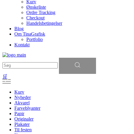
Kurv
Ønskeliste
Ordre Tracking
Checkout
Handelsbetingelser
Blog
Om TinaGrafisk
Portfolio
Kontakt
Søg
efter:
🛒
Kurv
Nyheder
Akvarel
Farveblyanter
Papir
Originaler
Plakater
Til festen