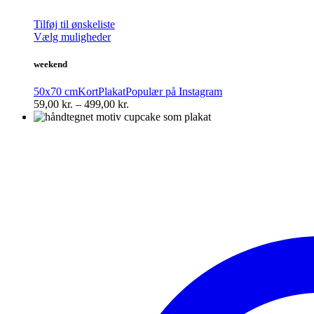
Tilføj til ønskeliste
Dette
Vælg muligheder
vare
har
weekend
flere
varianter.
50x70 cm
Kort
Plakat
Populær på Instagram
Mulighederne
Prisinterval:
59,00
kr.
–
499,00
kr.
kan
59,00 kr.
vælges
til
på
499,00 kr.
varesiden