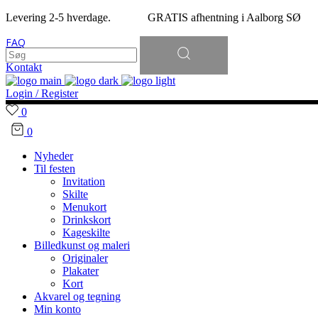
Levering 2-5 hverdage. GRATIS afhentning i Aalborg SØ
Søg
FAQ
efter:
Kontakt
Login / Register
0
0
Nyheder
Til festen
Invitation
Skilte
Menukort
Drinkskort
Kageskilte
Billedkunst og maleri
Originaler
Plakater
Kort
Akvarel og tegning
Min konto