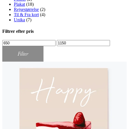
Plakat
(18)
Rejsestørrelse
(2)
Til & Fra kort
(4)
Unika
(7)
Filtrer efter pris
Mindste
Højeste
pris
pris
Filter