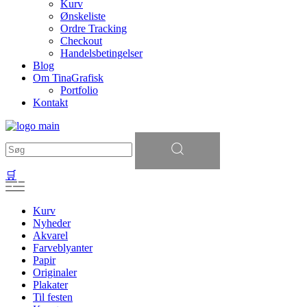
Kurv
Ønskeliste
Ordre Tracking
Checkout
Handelsbetingelser
Blog
Om TinaGrafisk
Portfolio
Kontakt
Søg
efter:
🛒
Kurv
Nyheder
Akvarel
Farveblyanter
Papir
Originaler
Plakater
Til festen