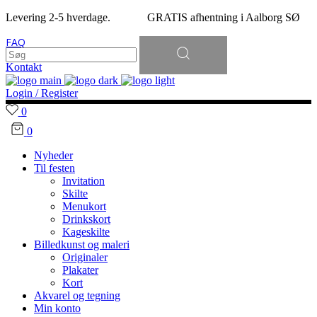
Levering 2-5 hverdage. GRATIS afhentning i Aalborg SØ
Søg
FAQ
efter:
Kontakt
Login / Register
0
0
Nyheder
Til festen
Invitation
Skilte
Menukort
Drinkskort
Kageskilte
Billedkunst og maleri
Originaler
Plakater
Kort
Akvarel og tegning
Min konto