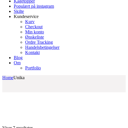
Kagetopper
Populært på instagram
Skilte
Kundeservice
Kurv
Checkout
Min konto
Ønskeliste
Ordre Tracking
Handelsbetingelser
Kontakt
Blog
Om
Portfolio
Home
Unika
Sorteret
Viser 7 resultater