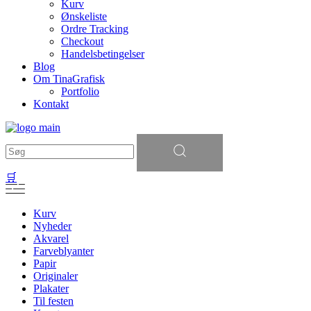
Kurv
Ønskeliste
Ordre Tracking
Checkout
Handelsbetingelser
Blog
Om TinaGrafisk
Portfolio
Kontakt
Søg
efter:
🛒
Kurv
Nyheder
Akvarel
Farveblyanter
Papir
Originaler
Plakater
Til festen