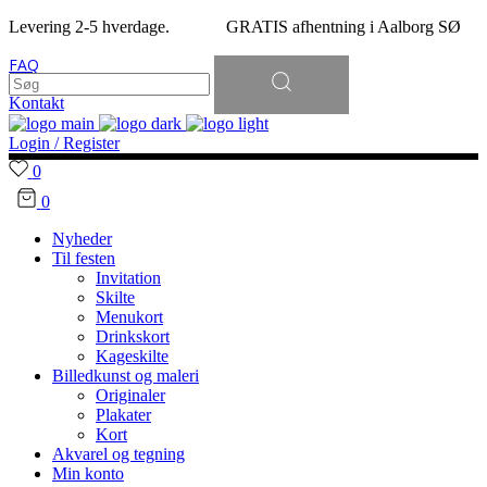
Levering 2-5 hverdage. GRATIS afhentning i Aalborg SØ
Søg
FAQ
efter:
Kontakt
Login / Register
0
0
Nyheder
Til festen
Invitation
Skilte
Menukort
Drinkskort
Kageskilte
Billedkunst og maleri
Originaler
Plakater
Kort
Akvarel og tegning
Min konto