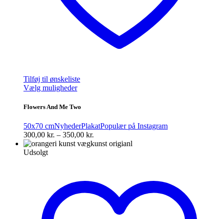
Tilføj til ønskeliste
Dette
Vælg muligheder
vare
har
Flowers And Me Two
flere
varianter.
50x70 cm
Nyheder
Plakat
Populær på Instagram
Mulighederne
Prisinterval:
300,00
kr.
–
350,00
kr.
kan
300,00 kr.
vælges
til
Udsolgt
på
350,00 kr.
varesiden