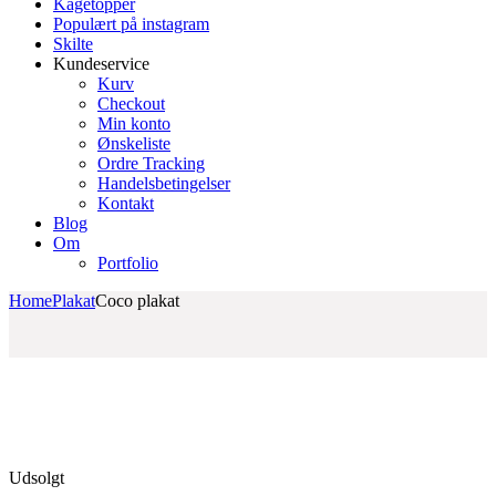
Kagetopper
Populært på instagram
Skilte
Kundeservice
Kurv
Checkout
Min konto
Ønskeliste
Ordre Tracking
Handelsbetingelser
Kontakt
Blog
Om
Portfolio
Home
Plakat
Coco plakat
Udsolgt