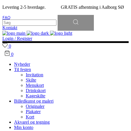
Levering 2-5 hverdage. GRATIS afhentning i Aalborg SØ
Søg
FAQ
efter:
Kontakt
Login / Register
0
0
Nyheder
Til festen
Invitation
Skilte
Menukort
Drinkskort
Kageskilte
Billedkunst og maleri
Originaler
Plakater
Kort
Akvarel og tegning
Min konto