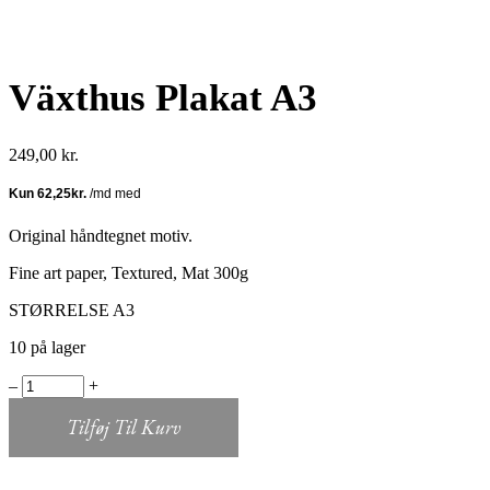
Växthus Plakat A3
249,00
kr.
Original håndtegnet motiv.
Fine art paper, Textured, Mat 300g
STØRRELSE A3
10 på lager
Växthus
‒
+
Plakat
A3
Tilføj Til Kurv
quantity