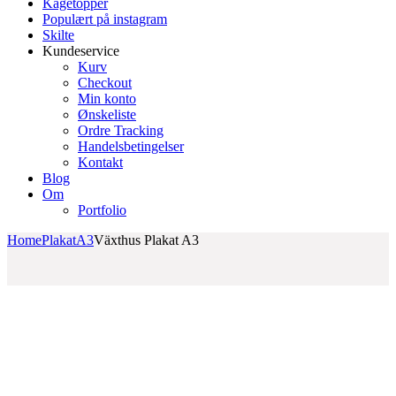
Kagetopper
Populært på instagram
Skilte
Kundeservice
Kurv
Checkout
Min konto
Ønskeliste
Ordre Tracking
Handelsbetingelser
Kontakt
Blog
Om
Portfolio
Home
Plakat
A3
Växthus Plakat A3