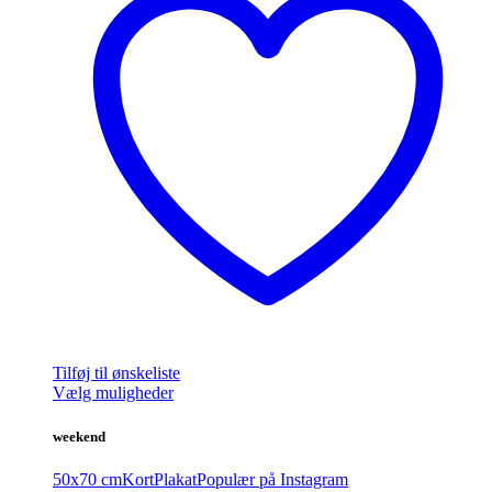
Tilføj til ønskeliste
Dette
Vælg muligheder
vare
har
weekend
flere
varianter.
50x70 cm
Kort
Plakat
Populær på Instagram
Mulighederne