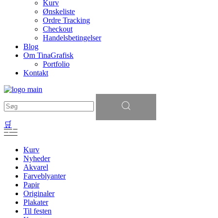
Kurv
Ønskeliste
Ordre Tracking
Checkout
Handelsbetingelser
Blog
Om TinaGrafisk
Portfolio
Kontakt
Søg
efter:
🛒
Kurv
Nyheder
Akvarel
Farveblyanter
Papir
Originaler
Plakater
Til festen