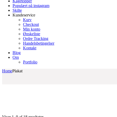
Kagetopper
Populært på instagram
Skilte
Kundeservice
Kurv
Checkout
Min konto
Ønskeliste
Ordre Tracking
Handelsbetingelser
Kontakt
Blog
Om
Portfolio
Home
Plakat
Sorteret
Viser 1–9 af 18 resultater