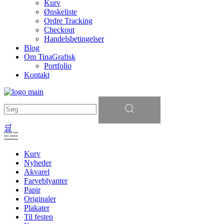
Kurv
Ønskeliste
Ordre Tracking
Checkout
Handelsbetingelser
Blog
Om TinaGrafisk
Portfolio
Kontakt
Søg
efter:
🛒
Kurv
Nyheder
Akvarel
Farveblyanter
Papir
Originaler
Plakater
Til festen