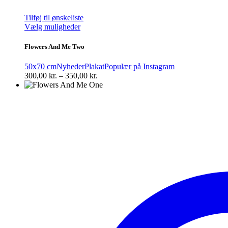
Tilføj til ønskeliste
Dette
Vælg muligheder
vare
har
Flowers And Me Two
flere
varianter.
50x70 cm
Nyheder
Plakat
Populær på Instagram
Mulighederne
Prisinterval:
300,00
kr.
–
350,00
kr.
kan
300,00 kr.
vælges
til
på
350,00 kr.
varesiden