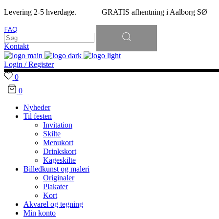
Levering 2-5 hverdage. GRATIS afhentning i Aalborg SØ
Søg
FAQ
efter:
Kontakt
Login / Register
0
0
Nyheder
Til festen
Invitation
Skilte
Menukort
Drinkskort
Kageskilte
Billedkunst og maleri
Originaler
Plakater
Kort
Akvarel og tegning
Min konto