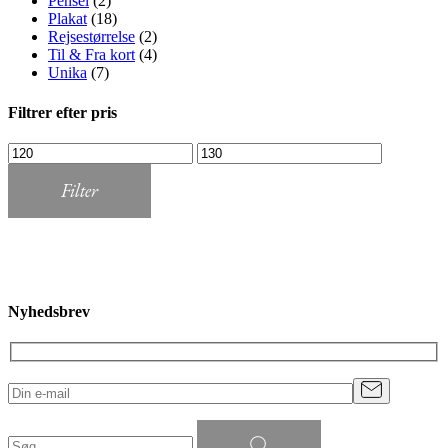
Pensel
(2)
Plakat
(18)
Rejsestørrelse
(2)
Til & Fra kort
(4)
Unika
(7)
Filtrer efter pris
Mindste
Højeste
pris
pris
Filter
Nyhedsbrev
Søg
efter: