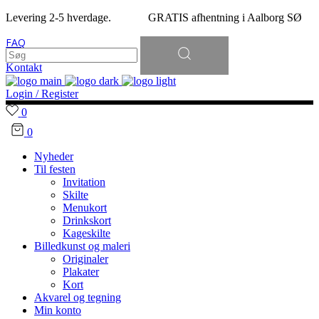
Levering 2-5 hverdage. GRATIS afhentning i Aalborg SØ
Søg
FAQ
efter:
Kontakt
Login / Register
0
0
Nyheder
Til festen
Invitation
Skilte
Menukort
Drinkskort
Kageskilte
Billedkunst og maleri
Originaler
Plakater
Kort
Akvarel og tegning
Min konto