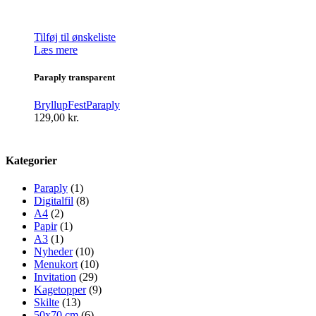
Tilføj til ønskeliste
Læs mere
Paraply transparent
Bryllup
Fest
Paraply
129,00
kr.
Kategorier
Paraply
(1)
Digitalfil
(8)
A4
(2)
Papir
(1)
A3
(1)
Nyheder
(10)
Menukort
(10)
Invitation
(29)
Kagetopper
(9)
Skilte
(13)
50x70 cm
(6)