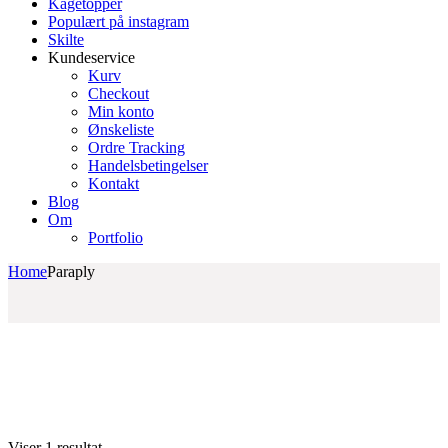
Kagetopper
Populært på instagram
Skilte
Kundeservice
Kurv
Checkout
Min konto
Ønskeliste
Ordre Tracking
Handelsbetingelser
Kontakt
Blog
Om
Portfolio
Home
Paraply
Viser 1 resultat