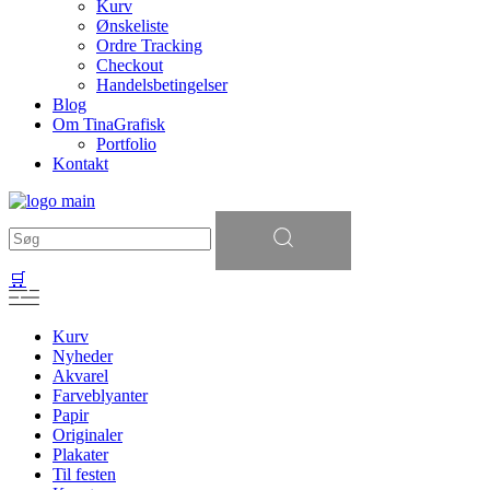
Kurv
Ønskeliste
Ordre Tracking
Checkout
Handelsbetingelser
Blog
Om TinaGrafisk
Portfolio
Kontakt
Søg
efter:
🛒
Kurv
Nyheder
Akvarel
Farveblyanter
Papir
Originaler
Plakater
Til festen