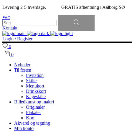
Levering 2-5 hverdage. GRATIS afhentning i Aalborg SØ
Søg
FAQ
efter:
Kontakt
Login / Register
0
0
Nyheder
Til festen
Invitation
Skilte
Menukort
Drinkskort
Kageskilte
Billedkunst og maleri
Originaler
Plakater
Kort
Akvarel og tegning
Min konto