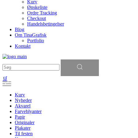
Kurv
Ønskeliste
Ordre Tracking
Checkout
Handelsbetingelser
Blog
Om TinaGrafisk
Portfolio
Kontakt
Søg
efter:
🛒
Kurv
Nyheder
Akvarel
Farveblyanter
Papir
Originaler
Plakater
Til festen