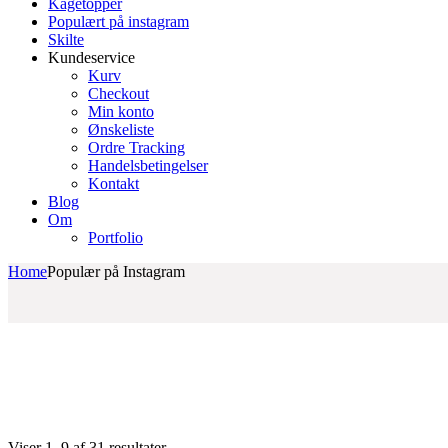
Kagetopper
Populært på instagram
Skilte
Kundeservice
Kurv
Checkout
Min konto
Ønskeliste
Ordre Tracking
Handelsbetingelser
Kontakt
Blog
Om
Portfolio
Home
Populær på Instagram
Sorteret
Viser 1–9 af 31 resultater