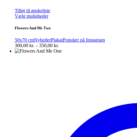
Tilføj til ønskeliste
Dette
Vælg muligheder
vare
har
Flowers And Me Two
flere
varianter.
50x70 cm
Nyheder
Plakat
Populær på Instagram
Mulighederne
Prisinterval:
300,00
kr.
–
350,00
kr.
kan
300,00 kr.
vælges
til
på
350,00 kr.
varesiden