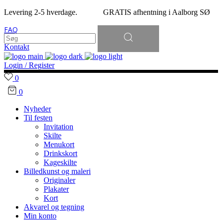
Levering 2-5 hverdage. GRATIS afhentning i Aalborg SØ
Søg
FAQ
efter:
Kontakt
Login / Register
0
0
Nyheder
Til festen
Invitation
Skilte
Menukort
Drinkskort
Kageskilte
Billedkunst og maleri
Originaler
Plakater
Kort
Akvarel og tegning
Min konto