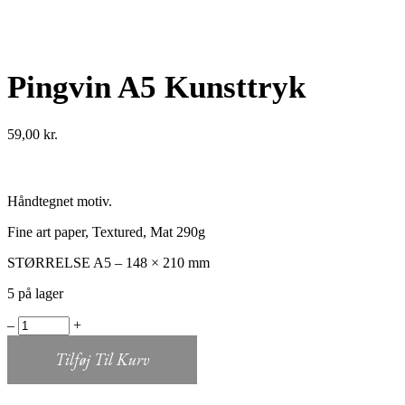
Pingvin A5 Kunsttryk
59,00
kr.
Håndtegnet motiv.
Fine art paper, Textured, Mat 290g
STØRRELSE A5 – 148 × 210 mm
5 på lager
Pingvin
‒
+
A5
Kunsttryk
Tilføj Til Kurv
quantity