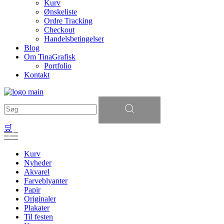
Kurv
Ønskeliste
Ordre Tracking
Checkout
Handelsbetingelser
Blog
Om TinaGrafisk
Portfolio
Kontakt
Søg
efter:
🛒
Kurv
Nyheder
Akvarel
Farveblyanter
Papir
Originaler
Plakater
Til festen