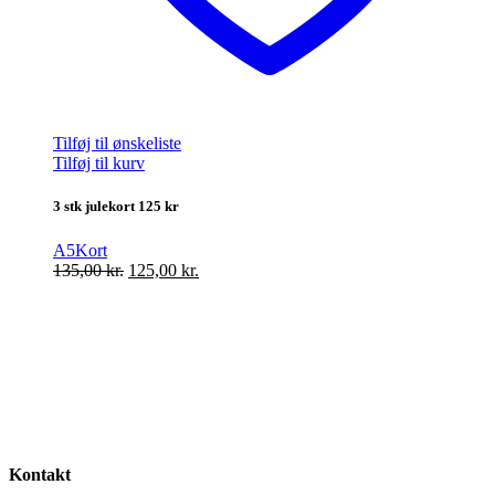
Tilføj til ønskeliste
Tilføj til kurv
3 stk julekort 125 kr
A5
Kort
Den
Den
135,00
kr.
125,00
kr.
oprindelige
aktuelle
pris
pris
var:
er:
135,00 kr..
125,00 kr..
Kontakt