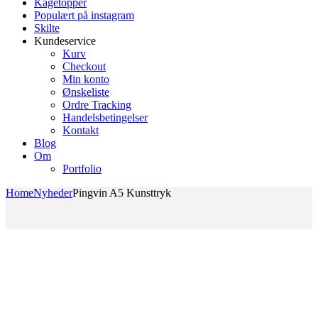
Kagetopper
Populært på instagram
Skilte
Kundeservice
Kurv
Checkout
Min konto
Ønskeliste
Ordre Tracking
Handelsbetingelser
Kontakt
Blog
Om
Portfolio
Home
Nyheder
Pingvin A5 Kunsttryk