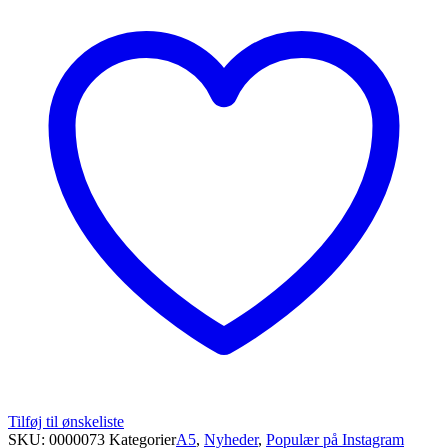
Tilføj til ønskeliste
SKU:
0000073
Kategorier
A5
,
Nyheder
,
Populær på Instagram