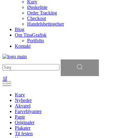
Kurv
Ønskeliste
Ordre Tracking
Checkout
Handelsbetingelser
Blog
Om TinaGrafisk
Portfolio
Kontakt
Søg
efter:
🛒
Kurv
Nyheder
Akvarel
Farveblyanter
Papir
Originaler
Plakater
Til festen