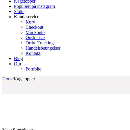
Kagetopper
Populært på instagram
Skilte
Kundeservice
Kurv
Checkout
Min konto
Ønskeliste
Ordre Tracking
Handelsbetingelser
Kontakt
Blog
Om
Portfolio
Home
Kagetopper
Sorteret
Viser 9 resultater