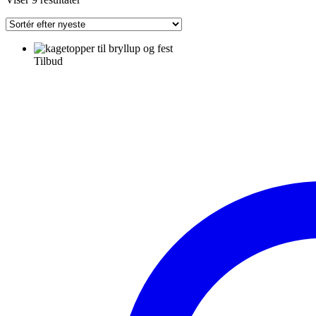
efter
seneste
Tilbud