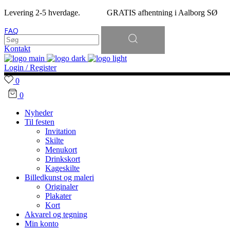
Levering 2-5 hverdage. GRATIS afhentning i Aalborg SØ
Søg
FAQ
efter:
Kontakt
Login / Register
0
0
Nyheder
Til festen
Invitation
Skilte
Menukort
Drinkskort
Kageskilte
Billedkunst og maleri
Originaler
Plakater
Kort
Akvarel og tegning
Min konto