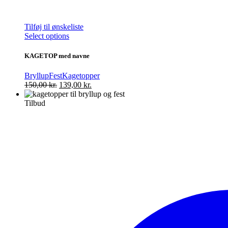
Tilføj til ønskeliste
Dette
Select options
vare
har
KAGETOP med navne
flere
varianter.
Bryllup
Fest
Kagetopper
Mulighederne
Den
Den
150,00
kr.
139,00
kr.
kan
oprindelige
aktuelle
vælges
pris
pris
Tilbud
på
var:
er:
varesiden
150,00 kr..
139,00 kr..