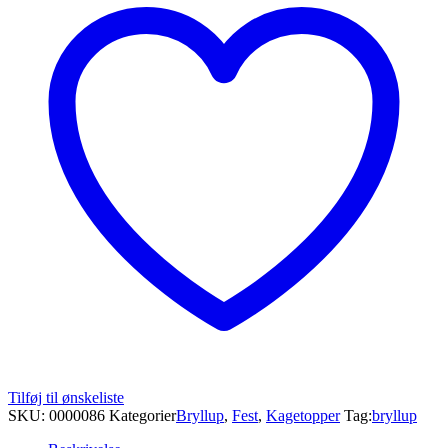
Tilføj til ønskeliste
SKU:
0000086
Kategorier
Bryllup
,
Fest
,
Kagetopper
Tag:
bryllup