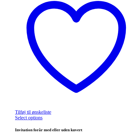
Tilføj til ønskeliste
Dette
Select options
vare
har
Invitation forår med eller uden kuvert
flere
varianter.