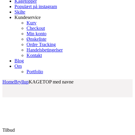
Kagetopper
Populært på instagram
Skilte
Kundeservice
Kurv
Checkout
Min konto
Ønskeliste
Ordre Tracking
Handelsbetingelser
Kontakt
Blog
Om
Portfolio
Home
Bryllup
KAGETOP med navne
Tilbud