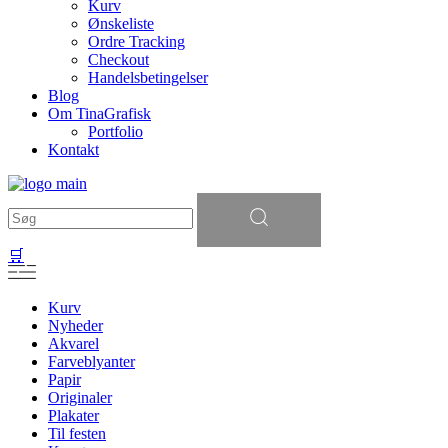
Kurv
Ønskeliste
Ordre Tracking
Checkout
Handelsbetingelser
Blog
Om TinaGrafisk
Portfolio
Kontakt
Søg
efter:
🛒
Kurv
Nyheder
Akvarel
Farveblyanter
Papir
Originaler
Plakater
Til festen