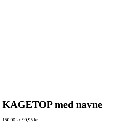
KAGETOP med navne
Den
Den
150,00
kr.
99,95
kr.
oprindelige
aktuelle
pris
pris