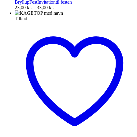
Bryllup
Fest
Invitation
til festen
Mulighederne
Prisinterval:
23,00
kr.
–
33,00
kr.
kan
23,00 kr.
vælges
til
Tilbud
på
33,00 kr.
varesiden