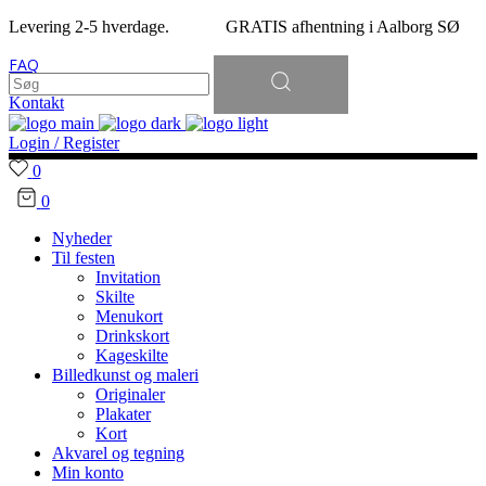
Levering 2-5 hverdage. GRATIS afhentning i Aalborg SØ
Søg
FAQ
efter:
Kontakt
Login / Register
0
0
Nyheder
Til festen
Invitation
Skilte
Menukort
Drinkskort
Kageskilte
Billedkunst og maleri
Originaler
Plakater
Kort
Akvarel og tegning
Min konto