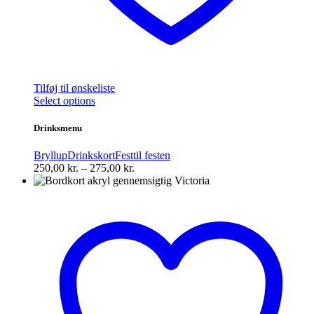
Tilføj til ønskeliste
Dette
Select options
vare
har
Drinksmenu
flere
varianter.
Bryllup
Drinkskort
Fest
til festen
Mulighederne
Prisinterval:
250,00
kr.
–
275,00
kr.
kan
250,00 kr.
vælges
til
på
275,00 kr.
varesiden