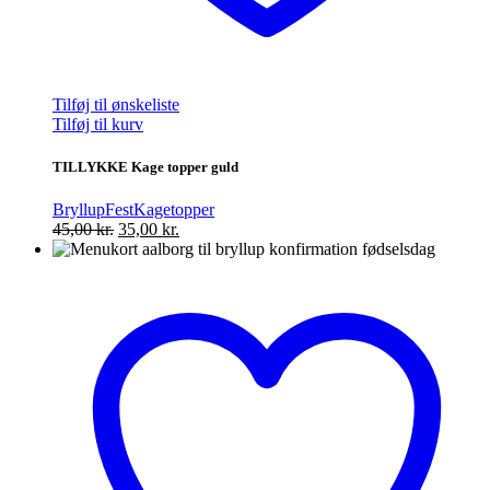
Tilføj til ønskeliste
Tilføj til kurv
TILLYKKE Kage topper guld
Bryllup
Fest
Kagetopper
Den
Den
45,00
kr.
35,00
kr.
oprindelige
aktuelle
pris
pris
var:
er:
45,00 kr..
35,00 kr..