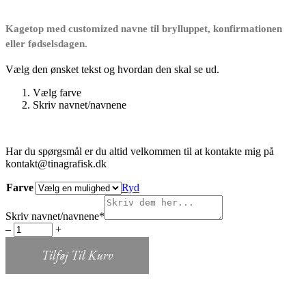
var:
er:
150,00 kr..
99,95 kr..
Kagetop med customized navne til brylluppet, konfirmationen
eller fødselsdagen.
Vælg den ønsket tekst og hvordan den skal se ud.
Vælg farve
Skriv navnet/navnene
Har du spørgsmål er du altid velkommen til at kontakte mig på
kontakt@tinagrafisk.dk
Farve
Ryd
(required)
Skriv navnet/navnene
*
KAGETOP
‒
+
med
navne
Tilføj Til Kurv
quantity