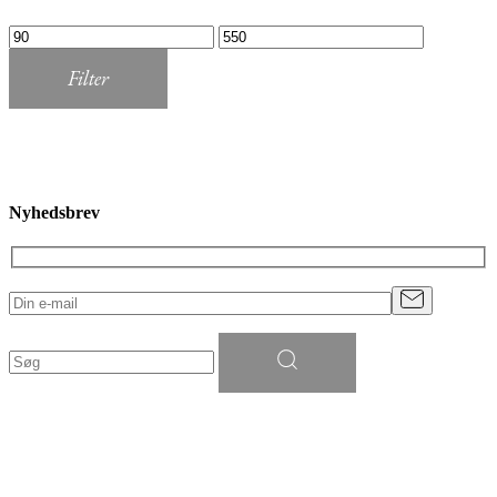
Mindste
Højeste
pris
pris
Filter
Nyhedsbrev
Søg
efter: