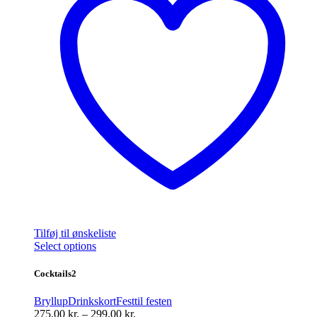
Tilføj til ønskeliste
Dette
Select options
vare
har
Cocktails2
flere
varianter.
Bryllup
Drinkskort
Fest
til festen
Mulighederne
Prisinterval:
275,00
kr.
–
299,00
kr.