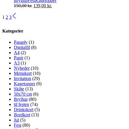
Bryllup
Fest
Kagetopper
Mulighederne
Den
Den
150,00
kr.
139,00
kr.
kan
oprindelige
aktuelle
vælges
pris
pris
1
2
3
på
var:
er:
varesiden
150,00 kr..
139,00 kr..
Kategorier
Paraply
(1)
Digitalfil
(8)
A4
(2)
Papir
(1)
A3
(1)
Nyheder
(10)
Menukort
(10)
Invitation
(29)
Kagetopper
(9)
Skilte
(13)
50x70 cm
(6)
Bryllup
(80)
til festen
(74)
Drinkskort
(5)
Bordkort
(13)
Jul
(5)
Fest
(80)