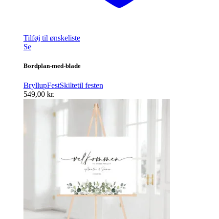
Tilføj til ønskeliste
Se
Bordplan-med-blade
Bryllup
Fest
Skilte
til festen
549,00
kr.