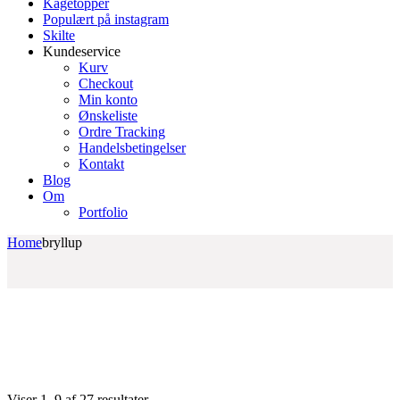
Kagetopper
Populært på instagram
Skilte
Kundeservice
Kurv
Checkout
Min konto
Ønskeliste
Ordre Tracking
Handelsbetingelser
Kontakt
Blog
Om
Portfolio
Home
bryllup
Sorteret
Viser 1–9 af 27 resultater