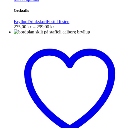
vare
har
Cocktails
flere
varianter.
Bryllup
Drinkskort
Fest
til festen
Mulighederne
Prisinterval:
275,00
kr.
–
299,00
kr.
kan
275,00 kr.
vælges
til
på
299,00 kr.
varesiden