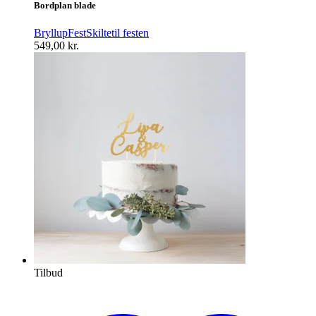
Bordplan blade
Bryllup
Fest
Skilte
til festen
549,00
kr.
Tilbud