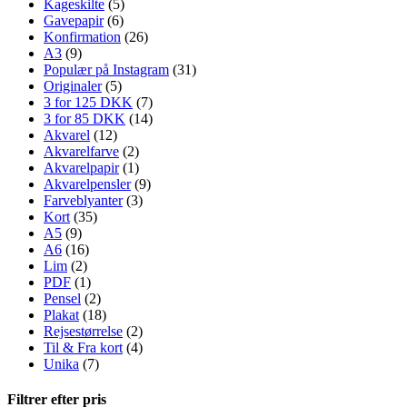
Kageskilte
(5)
Gavepapir
(6)
Konfirmation
(26)
A3
(9)
Populær på Instagram
(31)
Originaler
(5)
3 for 125 DKK
(7)
3 for 85 DKK
(14)
Akvarel
(12)
Akvarelfarve
(2)
Akvarelpapir
(1)
Akvarelpensler
(9)
Farveblyanter
(3)
Kort
(35)
A5
(9)
A6
(16)
Lim
(2)
PDF
(1)
Pensel
(2)
Plakat
(18)
Rejsestørrelse
(2)
Til & Fra kort
(4)
Unika
(7)
Filtrer efter pris