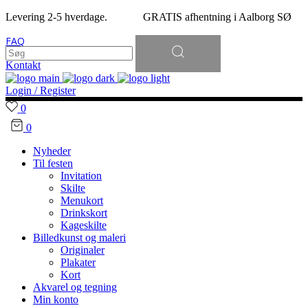
Levering 2-5 hverdage. GRATIS afhentning i Aalborg SØ
Søg
FAQ
efter:
Kontakt
Login / Register
0
0
Nyheder
Til festen
Invitation
Skilte
Menukort
Drinkskort
Kageskilte
Billedkunst og maleri
Originaler
Plakater
Kort
Akvarel og tegning
Min konto