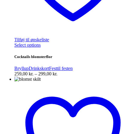
Tilføj til ønskeliste
Dette
Select options
vare
har
Cocktails blomsterflor
flere
varianter.
Bryllup
Drinkskort
Fest
til festen
Mulighederne
Prisinterval:
259,00
kr.
–
299,00
kr.
kan
259,00 kr.
vælges
til
på
299,00 kr.
varesiden