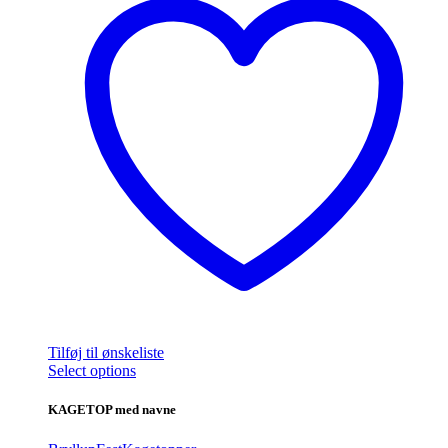
Tilføj til ønskeliste
Dette
Select options
vare
har
KAGETOP med navne
flere
varianter.