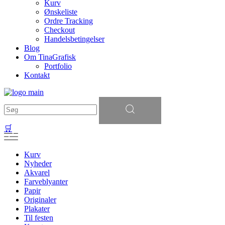
Kurv
Ønskeliste
Ordre Tracking
Checkout
Handelsbetingelser
Blog
Om TinaGrafisk
Portfolio
Kontakt
Søg
efter:
🛒
Kurv
Nyheder
Akvarel
Farveblyanter
Papir
Originaler
Plakater
Til festen