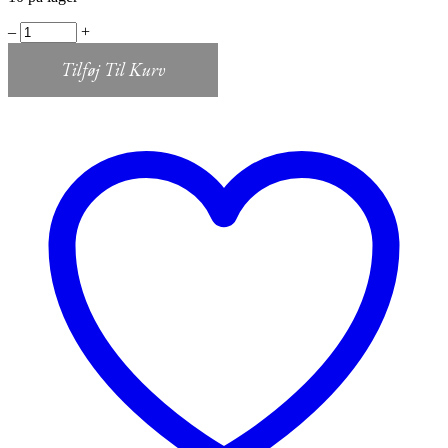
Hair
‒
+
Instagram
Cover
Tilføj Til Kurv
Digital
fil
quantity