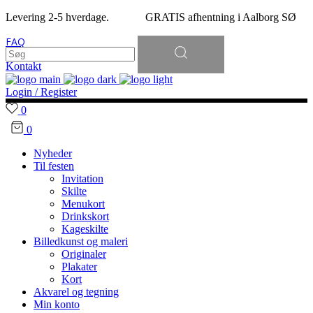
Levering 2-5 hverdage. GRATIS afhentning i Aalborg SØ
Søg
FAQ
efter:
Kontakt
Login / Register
0
0
Nyheder
Til festen
Invitation
Skilte
Menukort
Drinkskort
Kageskilte
Billedkunst og maleri
Originaler
Plakater
Kort
Akvarel og tegning
Min konto