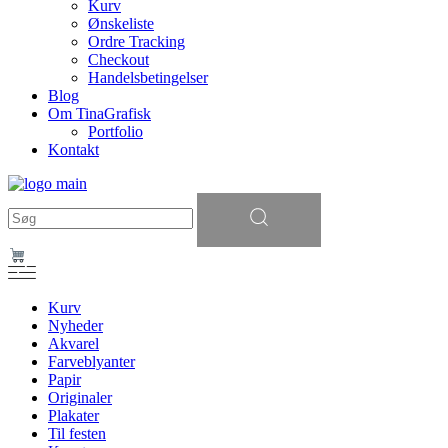
Kurv
Ønskeliste
Ordre Tracking
Checkout
Handelsbetingelser
Blog
Om TinaGrafisk
Portfolio
Kontakt
Søg
efter:
Kurv
Nyheder
Akvarel
Farveblyanter
Papir
Originaler
Plakater
Til festen