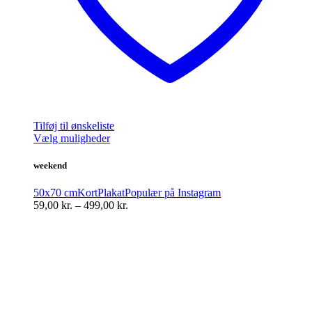
Tilføj til ønskeliste
Dette
Vælg muligheder
vare
har
weekend
flere
varianter.
50x70 cm
Kort
Plakat
Populær på Instagram
Mulighederne
Prisinterval:
59,00
kr.
–
499,00
kr.
kan
59,00 kr.
vælges
til
på
499,00 kr.
varesiden