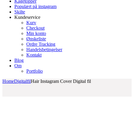
Kagetopper
Populært på instagram
Skilte
Kundeservice
Kurv
Checkout
Min konto
Ønskeliste
Ordre Tracking
Handelsbetingelser
Kontakt
Blog
Om
Portfolio
Home
Digitalfil
Hair Instagram Cover Digital fil