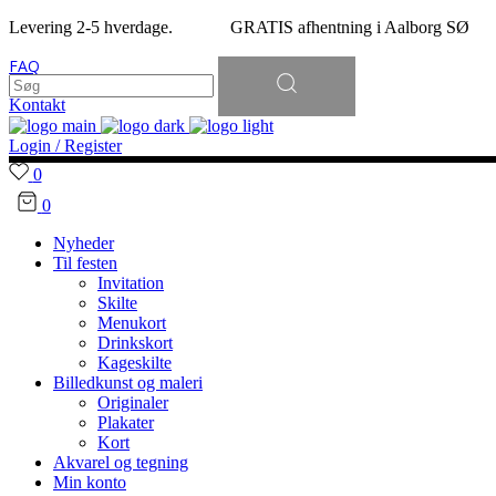
Levering 2-5 hverdage. GRATIS afhentning i Aalborg SØ
Søg
FAQ
efter:
Kontakt
Login / Register
0
0
Nyheder
Til festen
Invitation
Skilte
Menukort
Drinkskort
Kageskilte
Billedkunst og maleri
Originaler
Plakater
Kort
Akvarel og tegning
Min konto