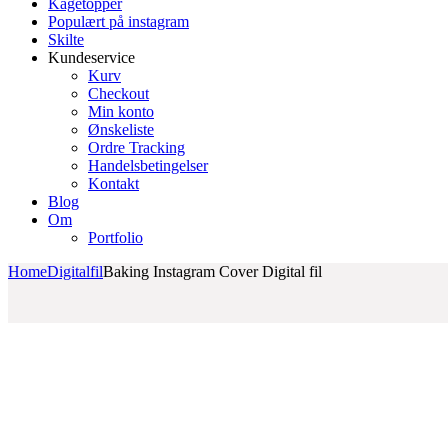
Kagetopper
Populært på instagram
Skilte
Kundeservice
Kurv
Checkout
Min konto
Ønskeliste
Ordre Tracking
Handelsbetingelser
Kontakt
Blog
Om
Portfolio
Home
Digitalfil
Baking Instagram Cover Digital fil