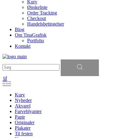
Kurv
Ønskeliste
Ordre Tracking
Checkout
Handelsbetingelser
Blog
Om TinaGrafisk
Portfolio
Kontakt
Søg
efter:
🛒
Kurv
Nyheder
Akvarel
Farveblyanter
Papir
Originaler
Plakater
Til festen