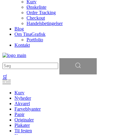
Kurv
Ønskeliste
Ordre Tracking
Checkout
Handelsbetingelser
Blog
Om TinaGrafisk
Portfolio
Kontakt
Søg
efter:
🛒
Kurv
Nyheder
Akvarel
Farveblyanter
Papir
Originaler
Plakater
Til festen