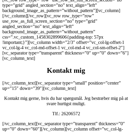
type=”grid” angled_section=”no” text_align=”left”
background_image_as_pattern=”without_pattern”][vc_column]
[/vc_column][/vc_row][vc_row row_type=”row”
use_row_as_full_screen_section=”no” type=”grid”
angled_section=”no” text_align=”left”
background_image_as_pattern=”without_pattern”
css=”.vc_custom_1458302899606{padding-top: 57px
!important;}”][vc_column width=”2/3″ offset=”vc_col-lg-offset-1
vc_col-lg-4 vc_col-md-offset-1 vc_col-md-4 vc_col-sm-offset-2″]
[vc_separator type=”transparent” thickness=”0″ up=”0″ down=”6″]
[vc_column_text]
Kontakt mig
[/vc_column_text][vc_separator type=”small” position=”center”
up=”15″ down=”39″][vc_column_text]
Kontakt mig gerne, hvis du har spørgsmål. Jeg bestræber mig på at
svare hurtigst muligt.
Tlf.: 26206572
[/vc_column_text][vc_separator type=”transparent” thickness=”0″
up=”0″ down=”60″][/vc_column][vc_column offset=”vc_col-lg-