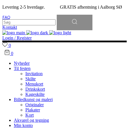
Levering 2-5 hverdage. GRATIS afhentning i Aalborg SØ
Søg
FAQ
efter:
Kontakt
Login / Register
0
0
Nyheder
Til festen
Invitation
Skilte
Menukort
Drinkskort
Kageskilte
Billedkunst og maleri
Originaler
Plakater
Kort
Akvarel og tegning
Min konto