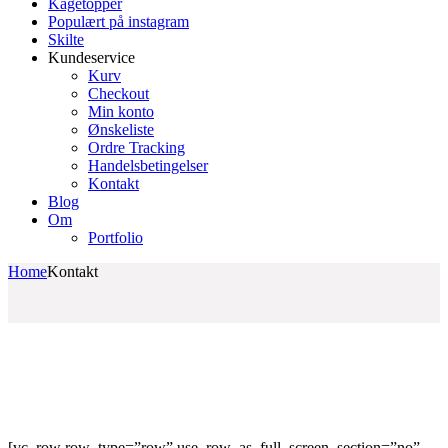
Kagetopper
Populært på instagram
Skilte
Kundeservice
Kurv
Checkout
Min konto
Ønskeliste
Ordre Tracking
Handelsbetingelser
Kontakt
Blog
Om
Portfolio
Home
Kontakt
[vc_row row_type=”row” use_row_as_full_screen_section=”no”