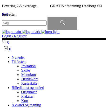
Levering 2-5 hverdage. GRATIS afhentning i Aalborg SØ
FAQ
Søg efter:
Kontakt
Login / Register
0
0
Nyheder
Til festen
Invitation
Skilte
Menukort
Drinkskort
Kageskilte
Billedkunst og maleri
Originaler
Plakater
Kort
Akvarel og tegning