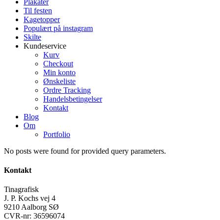
Plakater
Til festen
Kagetopper
Populært på instagram
Skilte
Kundeservice
Kurv
Checkout
Min konto
Ønskeliste
Ordre Tracking
Handelsbetingelser
Kontakt
Blog
Om
Portfolio
No posts were found for provided query parameters.
Kontakt
Tinagrafisk
J. P. Kochs vej 4
9210 Aalborg SØ
CVR-nr: 36596074