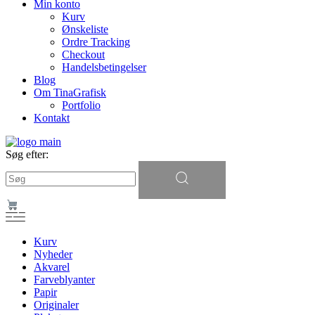
Min konto
Kurv
Ønskeliste
Ordre Tracking
Checkout
Handelsbetingelser
Blog
Om TinaGrafisk
Portfolio
Kontakt
Søg efter:
Kurv
Nyheder
Akvarel
Farveblyanter
Papir
Originaler