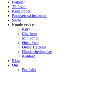
Plakater
Til festen
Kagetopper
Populært på instagram
Skilte
Kundeservice
Kurv
Checkout
Min konto
Ønskeliste
Ordre Tracking
Handelsbetingelser
Kontakt
Blog
Om
Portfolio
Our Clients