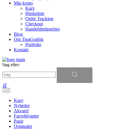
Min konto
Kurv
Ønskeliste
Ordre Tracking
Checkout
Handelsbetingelser
Blog
Om TinaGrafisk
Portfolio
Kontakt
Søg efter:
🛒
Kurv
Nyheder
Akvarel
Farveblyanter
Papir
Originaler