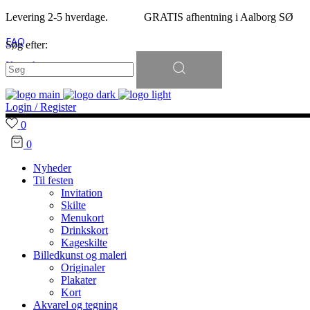
Levering 2-5 hverdage. GRATIS afhentning i Aalborg SØ
FAQ
Søg efter:
Kontakt
Login / Register
0
0
Nyheder
Til festen
Invitation
Skilte
Menukort
Drinkskort
Kageskilte
Billedkunst og maleri
Originaler
Plakater
Kort
Akvarel og tegning