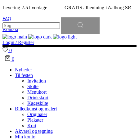
Levering 2-5 hverdage. GRATIS afhentning i Aalborg SØ
FAQ
Søg
efter:
Kontakt
Login / Register
0
0
Nyheder
Til festen
Invitation
Skilte
Menukort
Drinkskort
Kageskilte
Billedkunst og maleri
Originaler
Plakater
Kort
Akvarel og tegning
Min konto