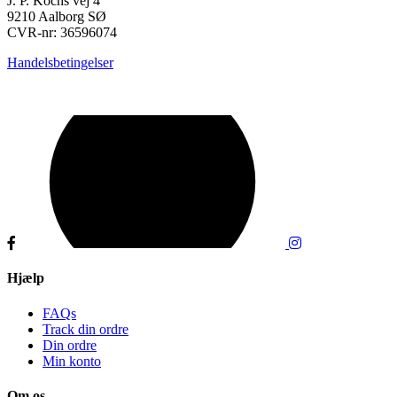
J. P. Kochs vej 4
9210 Aalborg SØ
CVR-nr: 36596074
Handelsbetingelser
Hjælp
FAQs
Track din ordre
Din ordre
Min konto
Om os