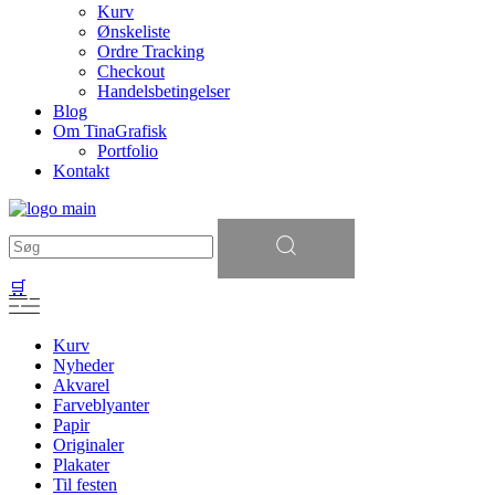
Kurv
Ønskeliste
Ordre Tracking
Checkout
Handelsbetingelser
Blog
Om TinaGrafisk
Portfolio
Kontakt
Søg
efter:
🛒
Kurv
Nyheder
Akvarel
Farveblyanter
Papir
Originaler
Plakater
Til festen