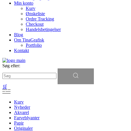
Min konto
Kurv
Ønskeliste
Ordre Tracking
Checkout
Handelsbetingelser
Blog
Om TinaGrafisk
Portfolio
Kontakt
Søg efter:
🛒
Kurv
Nyheder
Akvarel
Farveblyanter
Papir
Originaler