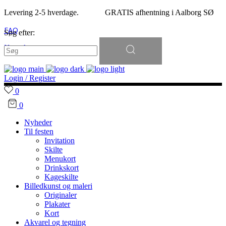
Levering 2-5 hverdage. GRATIS afhentning i Aalborg SØ
FAQ
Søg efter:
Kontakt
Login / Register
0
0
Nyheder
Til festen
Invitation
Skilte
Menukort
Drinkskort
Kageskilte
Billedkunst og maleri
Originaler
Plakater
Kort
Akvarel og tegning