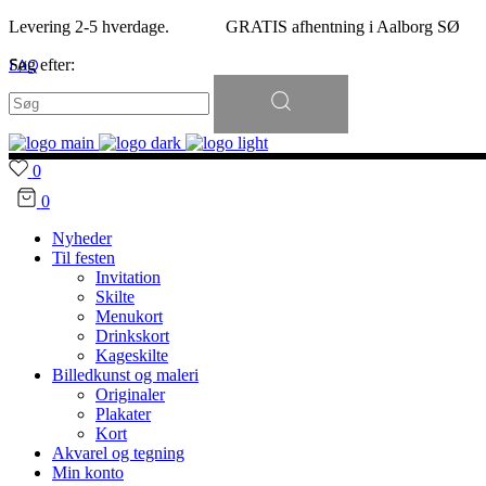
Levering 2-5 hverdage. GRATIS afhentning i Aalborg SØ
FAQ
Søg efter:
Kontakt
0
0
Nyheder
Til festen
Invitation
Skilte
Menukort
Drinkskort
Kageskilte
Billedkunst og maleri
Originaler
Plakater
Kort
Akvarel og tegning
Min konto