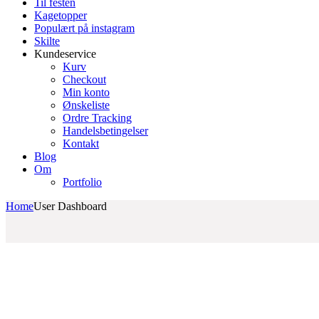
Til festen
Kagetopper
Populært på instagram
Skilte
Kundeservice
Kurv
Checkout
Min konto
Ønskeliste
Ordre Tracking
Handelsbetingelser
Kontakt
Blog
Om
Portfolio
Home
User Dashboard