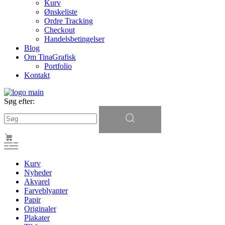
Kurv
Ønskeliste
Ordre Tracking
Checkout
Handelsbetingelser
Blog
Om TinaGrafisk
Portfolio
Kontakt
Søg efter:
Kurv
Nyheder
Akvarel
Farveblyanter
Papir
Originaler
Plakater