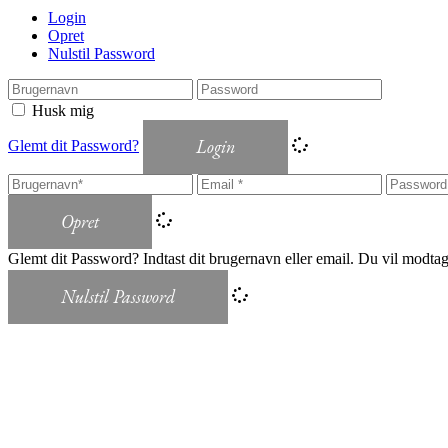
Login
Opret
Nulstil Password
Husk mig
Login
Glemt dit Password?
Opret
Glemt dit Password? Indtast dit brugernavn eller email. Du vil modtage 
Nulstil Password