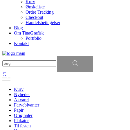
Kurv
Ønskeliste
Ordre Tracking
Checkout
Handelsbetingelser
Blog
Om TinaGrafisk
Portfolio
Kontakt
Søg
efter:
🛒
Kurv
Nyheder
Akvarel
Farveblyanter
Papir
Originaler
Plakater
Til festen