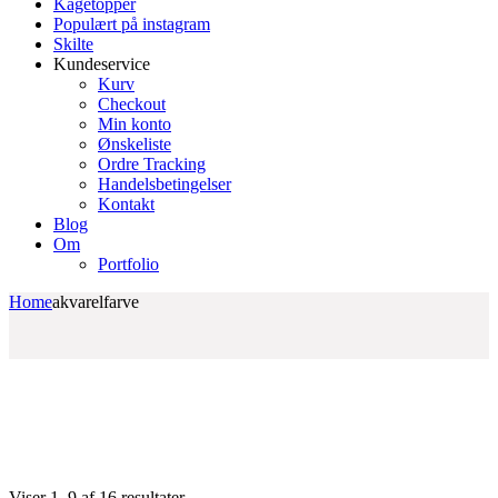
Kagetopper
Populært på instagram
Skilte
Kundeservice
Kurv
Checkout
Min konto
Ønskeliste
Ordre Tracking
Handelsbetingelser
Kontakt
Blog
Om
Portfolio
Home
akvarelfarve
Sorteret
Viser 1–9 af 16 resultater