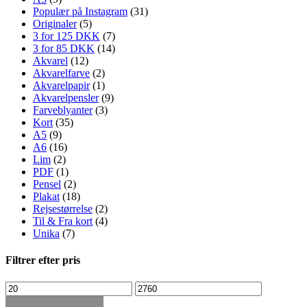
Populær på Instagram
(31)
Originaler
(5)
3 for 125 DKK
(7)
3 for 85 DKK
(14)
Akvarel
(12)
Akvarelfarve
(2)
Akvarelpapir
(1)
Akvarelpensler
(9)
Farveblyanter
(3)
Kort
(35)
A5
(9)
A6
(16)
Lim
(2)
PDF
(1)
Pensel
(2)
Plakat
(18)
Rejsestørrelse
(2)
Til & Fra kort
(4)
Unika
(7)
Filtrer efter pris
Mindste
Højeste
pris
pris