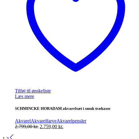
Tilføj til ønskeliste
Læs mere
SCHMINCKE HORADAM akvarelsæt i smuk trækasse
Akvarel
Akvarelfarve
Akvarelpensler
Den
Den
2.799,00
kr.
2.759,00
kr.
oprindelige
aktuelle
pris
pris
1
2