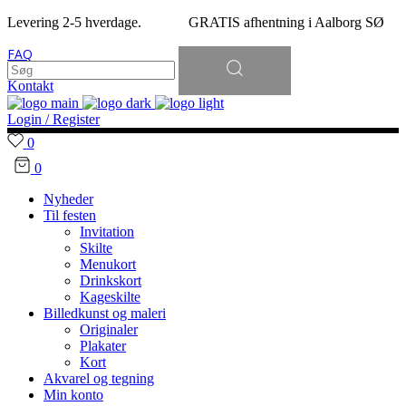
Levering 2-5 hverdage. GRATIS afhentning i Aalborg SØ
Søg
FAQ
efter:
Kontakt
Login / Register
0
0
Nyheder
Til festen
Invitation
Skilte
Menukort
Drinkskort
Kageskilte
Billedkunst og maleri
Originaler
Plakater
Kort
Akvarel og tegning
Min konto