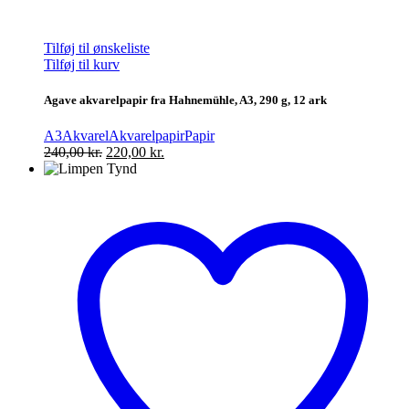
Tilføj til ønskeliste
Tilføj til kurv
Agave akvarelpapir fra Hahnemühle, A3, 290 g, 12 ark
A3
Akvarel
Akvarelpapir
Papir
Den
Den
240,00
kr.
220,00
kr.
oprindelige
aktuelle
pris
pris
var:
er:
240,00 kr..
220,00 kr..