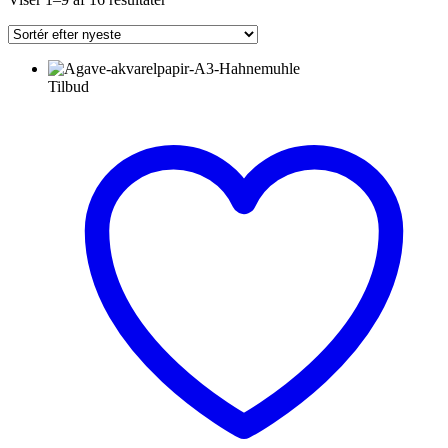
efter
seneste
Tilbud