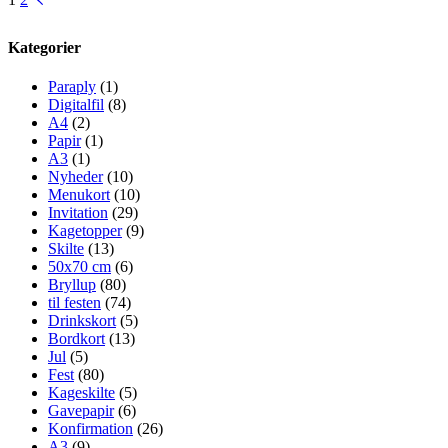
var:
er:
2.799,00 kr..
2.759,00 kr..
Kategorier
Paraply
(1)
Digitalfil
(8)
A4
(2)
Papir
(1)
A3
(1)
Nyheder
(10)
Menukort
(10)
Invitation
(29)
Kagetopper
(9)
Skilte
(13)
50x70 cm
(6)
Bryllup
(80)
til festen
(74)
Drinkskort
(5)
Bordkort
(13)
Jul
(5)
Fest
(80)
Kageskilte
(5)
Gavepapir
(6)
Konfirmation
(26)
A3
(9)