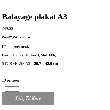
Balayage plakat A3
249,00
kr.
Håndtegnet motiv.
Fine art paper, Textured, Mat 300g
STØRRELSE A3 –
29,7 × 42,0 cm
10 på lager
Balayage
‒
+
plakat
A3
Tilføj Til Kurv
quantity