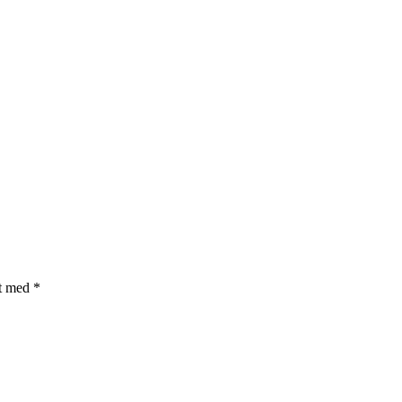
et med
*