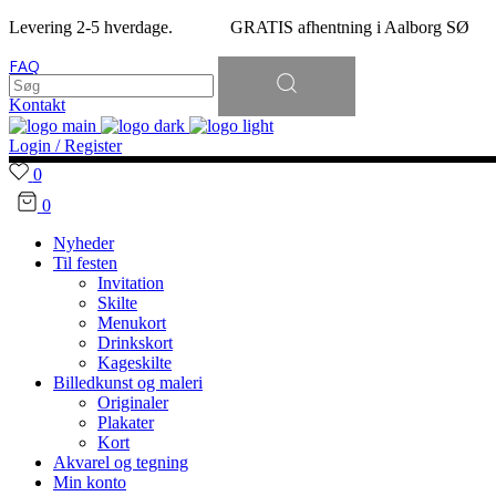
Levering 2-5 hverdage. GRATIS afhentning i Aalborg SØ
Søg
FAQ
efter:
Kontakt
Login / Register
0
0
Nyheder
Til festen
Invitation
Skilte
Menukort
Drinkskort
Kageskilte
Billedkunst og maleri
Originaler
Plakater
Kort
Akvarel og tegning
Min konto