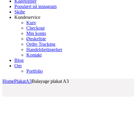
Kagetopper
Populært på instagram
Skilte
Kundeservice
Kurv
Checkout
Min konto
Ønskeliste
Ordre Tracking
Handelsbetingelser
Kontakt
Blog
Om
Portfolio
Home
Plakat
A3
Balayage plakat A3