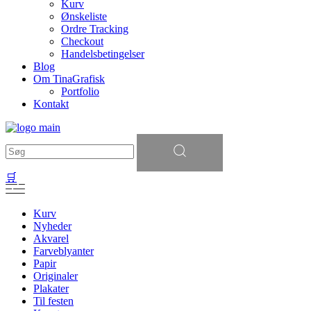
Kurv
Ønskeliste
Ordre Tracking
Checkout
Handelsbetingelser
Blog
Om TinaGrafisk
Portfolio
Kontakt
Søg
efter:
🛒
Kurv
Nyheder
Akvarel
Farveblyanter
Papir
Originaler
Plakater
Til festen