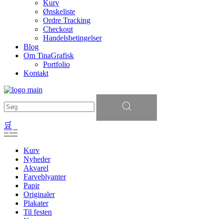
Kurv
Ønskeliste
Ordre Tracking
Checkout
Handelsbetingelser
Blog
Om TinaGrafisk
Portfolio
Kontakt
Søg
efter:
🛒
Kurv
Nyheder
Akvarel
Farveblyanter
Papir
Originaler
Plakater
Til festen