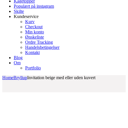
Kagetopper
Populært på instagram
Skilte
Kundeservice
Kurv
Checkout
Min konto
Ønskeliste
Ordre Tracking
Handelsbetingelser
Kontakt
Blog
Om
Portfolio
Home
Bryllup
Invitation beige med eller uden kuvert