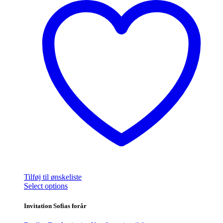
Tilføj til ønskeliste
Dette
Select options
vare
har
Invitation Sofias forår
flere
varianter.