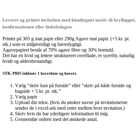
23,00 kr.
til
28,00 kr.
Leveret og printet invitation med håndtegnet motiv til brylluppet,
konfirmationen eller fødselsdagen.
Printet på 305 g mat papir eller 290g Agave mat papir. (+5 kr. pr.
stk.) som er miljøvenligt og bæredygtigt.
Agavepapiret består af 70% agave fibre og 30% bomuld.
Det har en hvid og lettere struktureret overflade, er syrefrit, naturlig
hvidt og aldersbestandigt.
STK. PRIS inklusiv 1 korrektur og kuvert.
Vælg “skriv kun på forside” eller “skriv på både forside og
bagside + 5 kr. pr. stk.”
Vælg papir
Upload din tekst. (hvis du ønsker navne på invitationerne
sendes de i excel-ark med enter mellem hver invitation.)
Skriv hvis du har yderligere information til mig.
Gennemfør ordren med det ønskede antal.