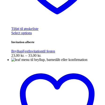
Tilføj til ønskeliste
Dette
Select options
vare
har
Invitation alberte
flere
varianter.
Bryllup
Fest
Invitation
til festen
Mulighederne
Prisinterval:
23,00
kr.
–
33,00
kr.
kan
23,00 kr.
vælges
til
på
33,00 kr.
varesiden