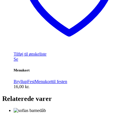
Tilføj til ønskeliste
Se
Menukort
Bryllup
Fest
Menukort
til festen
16,00
kr.
Relaterede varer