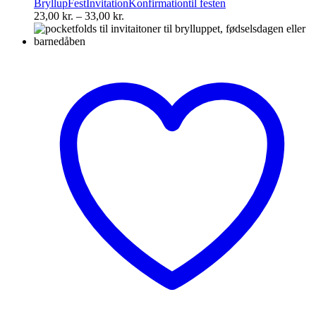
Bryllup
Fest
Invitation
Konfirmation
til festen
Mulighederne
Prisinterval:
23,00
kr.
–
33,00
kr.
kan
23,00 kr.
vælges
til
på
33,00 kr.
varesiden