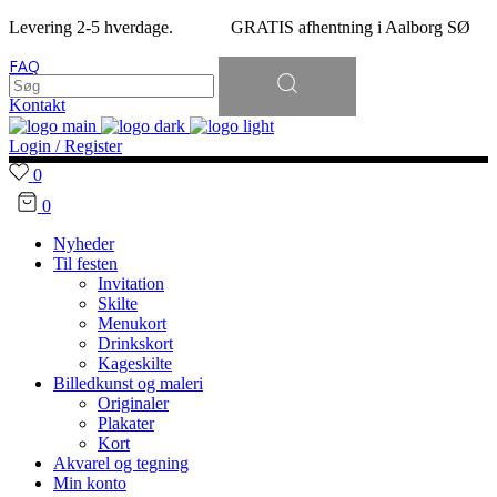
Levering 2-5 hverdage. GRATIS afhentning i Aalborg SØ
Søg
FAQ
efter:
Kontakt
Login / Register
0
0
Nyheder
Til festen
Invitation
Skilte
Menukort
Drinkskort
Kageskilte
Billedkunst og maleri
Originaler
Plakater
Kort
Akvarel og tegning
Min konto