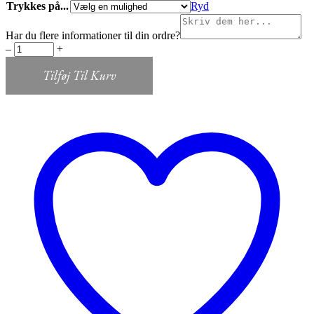
Trykkes på...
Ryd
Har du flere informationer til din ordre?
Invitation
‒
+
beige
med
Tilføj Til Kurv
eller
uden
kuvert
quantity