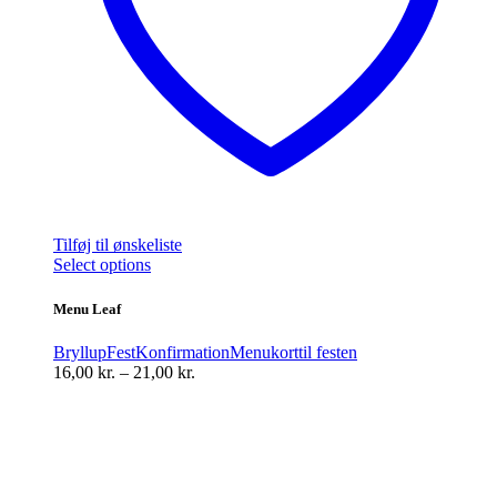
Tilføj til ønskeliste
Dette
Select options
vare
har
Menu Leaf
flere
varianter.
Bryllup
Fest
Konfirmation
Menukort
til festen
Mulighederne
Prisinterval:
16,00
kr.
–
21,00
kr.
kan
16,00 kr.
vælges
til
på
21,00 kr.
varesiden