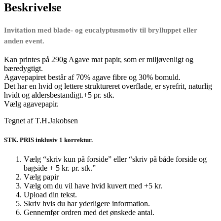
Beskrivelse
Invitation med blade- og eucalyptusmotiv til brylluppet eller
anden event.
Kan printes på 290g Agave mat papir, som er miljøvenligt og
bæredygtigt.
Agavepapiret består af 70% agave fibre og 30% bomuld.
Det har en hvid og lettere struktureret overflade, er syrefrit, naturlig
hvidt og aldersbestandigt.+5 pr. stk.
Vælg agavepapir.
Tegnet af T.H.Jakobsen
STK. PRIS inklusiv 1 korrektur.
Vælg “skriv kun på forside” eller “skriv på både forside og
bagside + 5 kr. pr. stk.”
Vælg papir
Vælg om du vil have hvid kuvert med +5 kr.
Upload din tekst.
Skriv hvis du har yderligere information.
Gennemfør ordren med det ønskede antal.