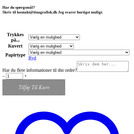
Har du spørgsmål?
Skriv til kontakt@tinagrafisk.dk Jeg svarer hurtigst muligt.
Trykkes
på...
Kuvert
Papirtype
Ryd
Har du flere informationer til din ordre?
Invitation
‒
+
blade
og
Tilføj Til Kurv
eucalyptus
quantity