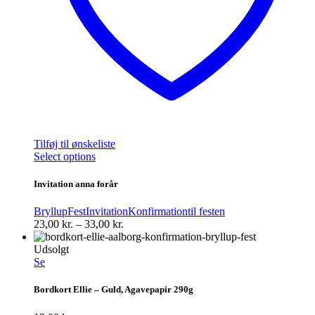
Tilføj til ønskeliste
Dette
Select options
vare
har
Invitation anna forår
flere
varianter.
Bryllup
Fest
Invitation
Konfirmation
til festen
Mulighederne
Prisinterval:
23,00
kr.
–
33,00
kr.
kan
23,00 kr.
vælges
til
Udsolgt
på
33,00 kr.
Se
varesiden
Bordkort Ellie – Guld, Agavepapir 290g