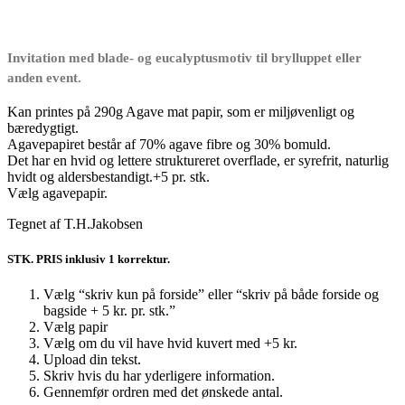
23,00 kr.
til
38,00 kr.
Invitation med blade- og eucalyptusmotiv til brylluppet eller
anden event.
Kan printes på 290g Agave mat papir, som er miljøvenligt og
bæredygtigt.
Agavepapiret består af 70% agave fibre og 30% bomuld.
Det har en hvid og lettere struktureret overflade, er syrefrit, naturlig
hvidt og aldersbestandigt.+5 pr. stk.
Vælg agavepapir.
Tegnet af T.H.Jakobsen
STK. PRIS inklusiv 1 korrektur.
Vælg “skriv kun på forside” eller “skriv på både forside og
bagside + 5 kr. pr. stk.”
Vælg papir
Vælg om du vil have hvid kuvert med +5 kr.
Upload din tekst.
Skriv hvis du har yderligere information.
Gennemfør ordren med det ønskede antal.