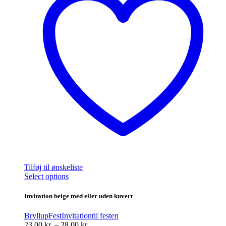
Tilføj til ønskeliste
Dette
Select options
vare
har
Invitation beige med eller uden kuvert
flere
varianter.
Bryllup
Fest
Invitation
til festen
Mulighederne
Prisinterval:
23,00
kr.
–
28,00
kr.