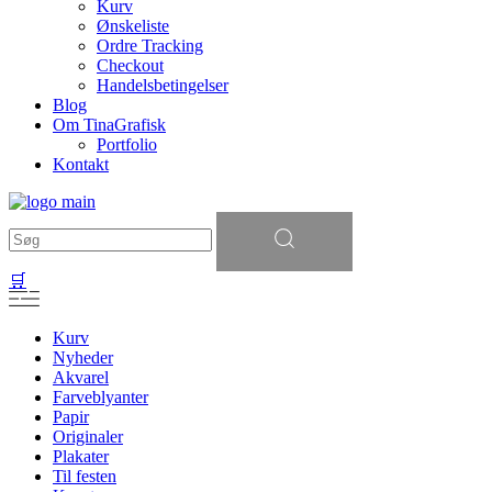
Kurv
Ønskeliste
Ordre Tracking
Checkout
Handelsbetingelser
Blog
Om TinaGrafisk
Portfolio
Kontakt
Søg
efter:
🛒
Kurv
Nyheder
Akvarel
Farveblyanter
Papir
Originaler
Plakater
Til festen