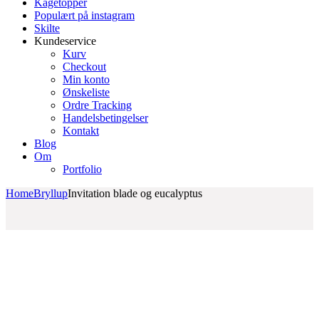
Kagetopper
Populært på instagram
Skilte
Kundeservice
Kurv
Checkout
Min konto
Ønskeliste
Ordre Tracking
Handelsbetingelser
Kontakt
Blog
Om
Portfolio
Home
Bryllup
Invitation blade og eucalyptus