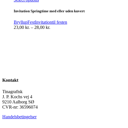
vare
har
Invitation Springtime med eller uden kuvert
flere
varianter.
Bryllup
Fest
Invitation
til festen
Mulighederne
Prisinterval:
23,00
kr.
–
28,00
kr.
kan
23,00 kr.
vælges
til
på
28,00 kr.
varesiden
Kontakt
Tinagrafisk
J. P. Kochs vej 4
9210 Aalborg SØ
CVR-nr: 36596074
Handelsbetingelser