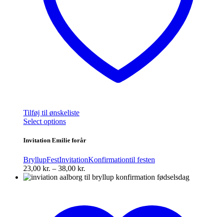
Tilføj til ønskeliste
Dette
Select options
vare
har
Invitation Emilie forår
flere
varianter.
Bryllup
Fest
Invitation
Konfirmation
til festen
Mulighederne
Prisinterval:
23,00
kr.
–
38,00
kr.
kan
23,00 kr.
vælges
til
på
38,00 kr.
varesiden