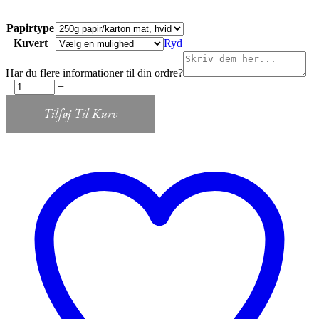
Papirtype
Kuvert
Ryd
Har du flere informationer til din ordre?
Invitation
‒
+
Rust
quantity
Tilføj Til Kurv