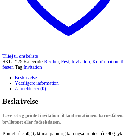
Tilføj til ønskeliste
SKU:
526
Kategorier
Bryllup
,
Fest
,
Invitation
,
Konfirmation
,
til
festen
Tag:
Invitation
Beskrivelse
Yderligere information
Anmeldelser (0)
Beskrivelse
Leveret og printet invitation til konfirmationen, barnedåben,
brylluppet eller fødselsdagen.
Printet på 250g tykt mat papir og kan også printes på 290g tykt