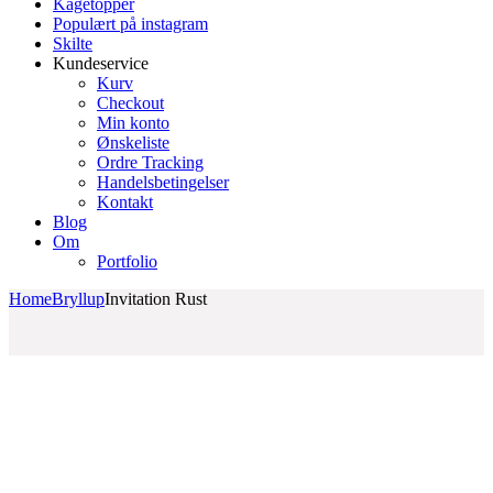
Kagetopper
Populært på instagram
Skilte
Kundeservice
Kurv
Checkout
Min konto
Ønskeliste
Ordre Tracking
Handelsbetingelser
Kontakt
Blog
Om
Portfolio
Home
Bryllup
Invitation Rust