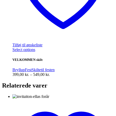
Tilføj til ønskeliste
Dette
Select options
vare
har
VELKOMMEN skilt
flere
varianter.
Bryllup
Fest
Skilte
til festen
Mulighederne
Prisinterval:
399,00
kr.
–
549,00
kr.
kan
399,00 kr.
vælges
til
Relaterede varer
på
549,00 kr.
varesiden