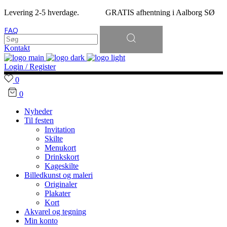
Levering 2-5 hverdage. GRATIS afhentning i Aalborg SØ
Søg
FAQ
efter:
Kontakt
Login / Register
0
0
Nyheder
Til festen
Invitation
Skilte
Menukort
Drinkskort
Kageskilte
Billedkunst og maleri
Originaler
Plakater
Kort
Akvarel og tegning
Min konto