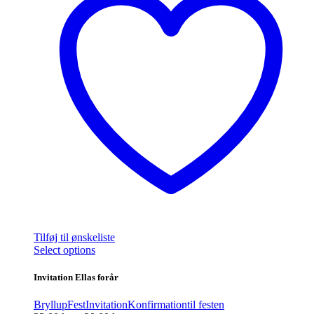
Tilføj til ønskeliste
Dette
Select options
vare
har
Invitation Ellas forår
flere
varianter.
Bryllup
Fest
Invitation
Konfirmation
til festen
Mulighederne