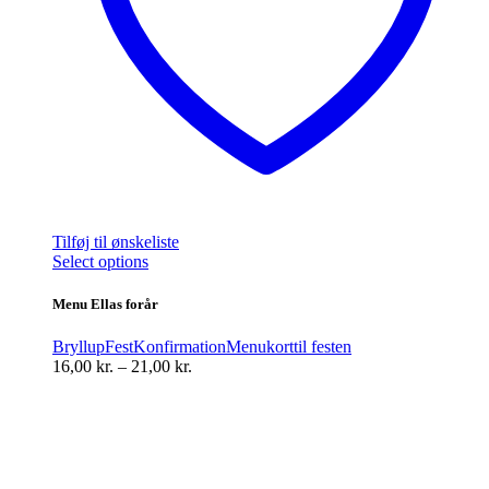
Tilføj til ønskeliste
Dette
Select options
vare
har
Menu Ellas forår
flere
varianter.
Bryllup
Fest
Konfirmation
Menukort
til festen
Mulighederne
Prisinterval:
16,00
kr.
–
21,00
kr.
kan
16,00 kr.
vælges
til
på
21,00 kr.
varesiden