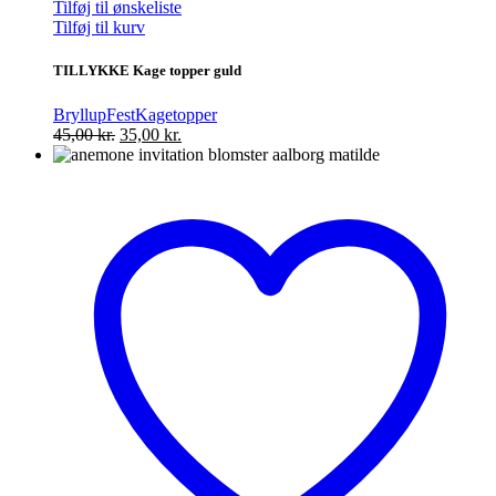
Tilføj til ønskeliste
Tilføj til kurv
TILLYKKE Kage topper guld
Bryllup
Fest
Kagetopper
Den
Den
45,00
kr.
35,00
kr.
oprindelige
aktuelle
pris
pris
var:
er:
45,00 kr..
35,00 kr..