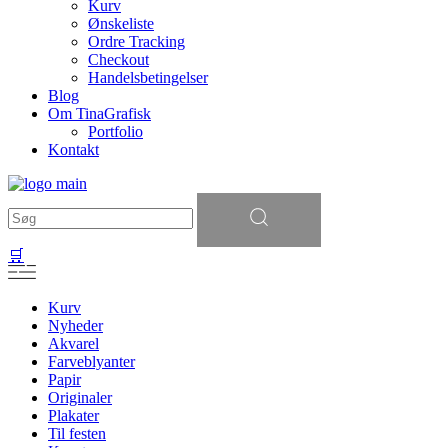
Kurv
Ønskeliste
Ordre Tracking
Checkout
Handelsbetingelser
Blog
Om TinaGrafisk
Portfolio
Kontakt
Søg
efter:
🛒
Kurv
Nyheder
Akvarel
Farveblyanter
Papir
Originaler
Plakater
Til festen