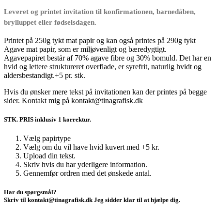
Leveret og printet invitation til konfirmationen, barnedåben,
brylluppet eller fødselsdagen.
Printet på 250g tykt mat papir og kan også printes på 290g tykt
Agave mat papir, som er miljøvenligt og bæredygtigt.
Agavepapiret består af 70% agave fibre og 30% bomuld. Det har en
hvid og lettere struktureret overflade, er syrefrit, naturlig hvidt og
aldersbestandigt.+5 pr. stk.
Hvis du ønsker mere tekst på invitationen kan der printes på begge
sider. Kontakt mig på kontakt@tinagrafisk.dk
STK. PRIS inklusiv 1 korrektur.
Vælg papirtype
Vælg om du vil have hvid kuvert med +5 kr.
Upload din tekst.
Skriv hvis du har yderligere information.
Gennemfør ordren med det ønskede antal.
Har du spørgsmål?
Skriv til kontakt@tinagrafisk.dk Jeg sidder klar til at hjælpe dig.