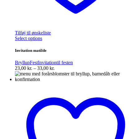
Tilføj til ønskeliste
Dette
Select options
vare
har
Invitation matilde
flere
varianter.
Bryllup
Fest
Invitation
til festen
Mulighederne
Prisinterval:
23,00
kr.
–
33,00
kr.
kan
23,00 kr.
vælges
til
på
33,00 kr.
varesiden