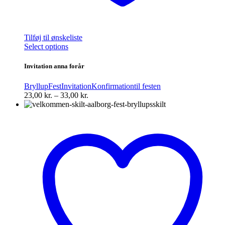
Tilføj til ønskeliste
Dette
Select options
vare
har
Invitation anna forår
flere
varianter.
Bryllup
Fest
Invitation
Konfirmation
til festen
Mulighederne
Prisinterval:
23,00
kr.
–
33,00
kr.
kan
23,00 kr.
vælges
til
på
33,00 kr.
varesiden