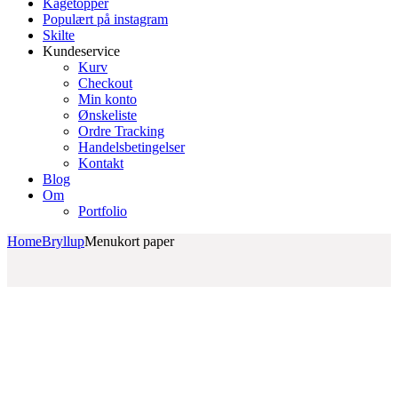
Kagetopper
Populært på instagram
Skilte
Kundeservice
Kurv
Checkout
Min konto
Ønskeliste
Ordre Tracking
Handelsbetingelser
Kontakt
Blog
Om
Portfolio
Home
Bryllup
Menukort paper