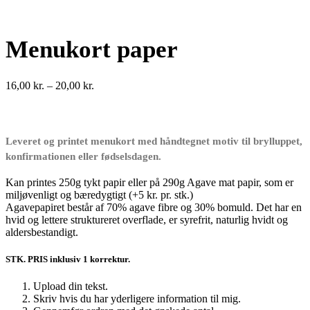
Menukort paper
Prisinterval:
16,00
kr.
–
20,00
kr.
16,00 kr.
til
20,00 kr.
Leveret og printet menukort med håndtegnet motiv til brylluppet,
konfirmationen eller fødselsdagen.
Kan printes 250g tykt papir eller på 290g Agave mat papir, som er
miljøvenligt og bæredygtigt (+5 kr. pr. stk.)
Agavepapiret består af 70% agave fibre og 30% bomuld. Det har en
hvid og lettere struktureret overflade, er syrefrit, naturlig hvidt og
aldersbestandigt.
STK. PRIS inklusiv 1 korrektur.
Upload din tekst.
Skriv hvis du har yderligere information til mig.