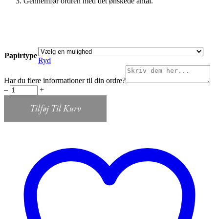
Gennemfør ordren med det ønskede antal.
Papirtype
Ryd
Har du flere informationer til din ordre?
Menukort
‒
+
paper
quantity
Tilføj Til Kurv