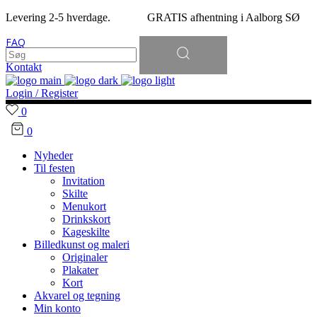
Levering 2-5 hverdage. GRATIS afhentning i Aalborg SØ
Søg
FAQ
efter:
Kontakt
Login / Register
0
0
Nyheder
Til festen
Invitation
Skilte
Menukort
Drinkskort
Kageskilte
Billedkunst og maleri
Originaler
Plakater
Kort
Akvarel og tegning
Min konto