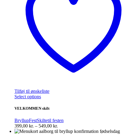
Tilføj til ønskeliste
Dette
Select options
vare
har
VELKOMMEN skilt
flere
varianter.
Bryllup
Fest
Skilte
til festen
Mulighederne
Prisinterval:
399,00
kr.
–
549,00
kr.
kan
399,00 kr.
vælges