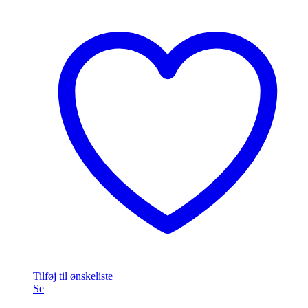
til
på
549,00 kr.
varesiden
Tilføj til ønskeliste
Se