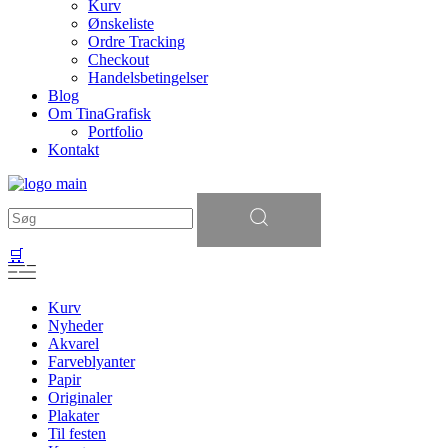
Kurv
Ønskeliste
Ordre Tracking
Checkout
Handelsbetingelser
Blog
Om TinaGrafisk
Portfolio
Kontakt
Søg
efter:
🛒
Kurv
Nyheder
Akvarel
Farveblyanter
Papir
Originaler
Plakater
Til festen