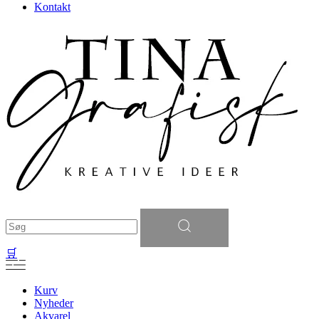
Kontakt
Søg
efter:
🛒
Kurv
Nyheder
Akvarel