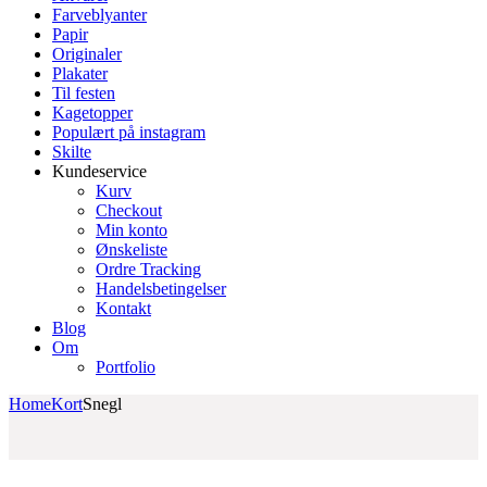
Farveblyanter
Papir
Originaler
Plakater
Til festen
Kagetopper
Populært på instagram
Skilte
Kundeservice
Kurv
Checkout
Min konto
Ønskeliste
Ordre Tracking
Handelsbetingelser
Kontakt
Blog
Om
Portfolio
Home
Kort
Snegl