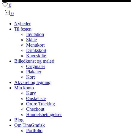
0
0
Nyheder
Til festen
Invitation
Skilte
Menukort
Drinkskort
Kageskilte
Billedkunst og maleri
Originaler
Plakater
Kort
Akvarel og tegning
Min konto
Kurv
Ønskeliste
Ordre Tracking
Checkout
Handelsbetingelser
Blog
Om TinaGrafisk
Portfolio