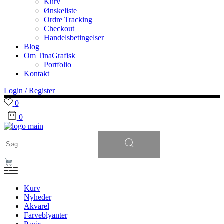
Kurv
Ønskeliste
Ordre Tracking
Checkout
Handelsbetingelser
Blog
Om TinaGrafisk
Portfolio
Kontakt
Login / Register
0
0
Søg
efter:
Kurv
Nyheder
Akvarel
Farveblyanter