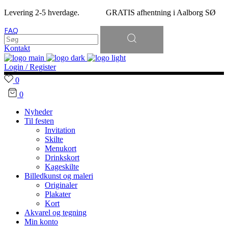
Levering 2-5 hverdage. GRATIS afhentning i Aalborg SØ
Søg
FAQ
efter:
Kontakt
Login / Register
0
0
Nyheder
Til festen
Invitation
Skilte
Menukort
Drinkskort
Kageskilte
Billedkunst og maleri
Originaler
Plakater
Kort
Akvarel og tegning
Min konto