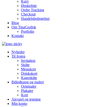
Kurv
Ønskeliste
Ordre Tracking
Checkout
Handelsbetingelser
Blog
Om TinaGrafisk
Portfolio
Kontakt
Nyheder
Til festen
Invitation
Skilte
Menukort
Drinkskort
Kageskilte
Billedkunst og maleri
Originaler
Plakater
Kort
Akvarel og tegning
Min konto