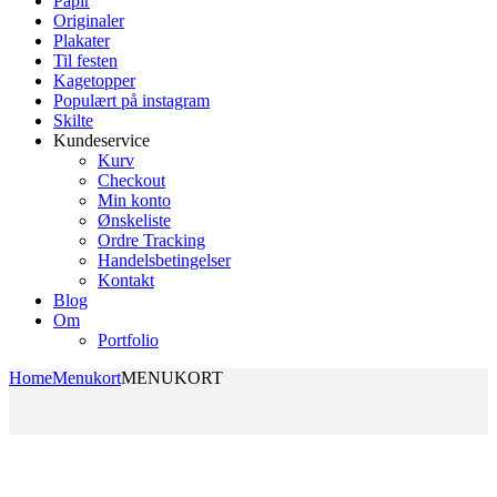
Papir
Originaler
Plakater
Til festen
Kagetopper
Populært på instagram
Skilte
Kundeservice
Kurv
Checkout
Min konto
Ønskeliste
Ordre Tracking
Handelsbetingelser
Kontakt
Blog
Om
Portfolio
Home
Menukort
MENUKORT