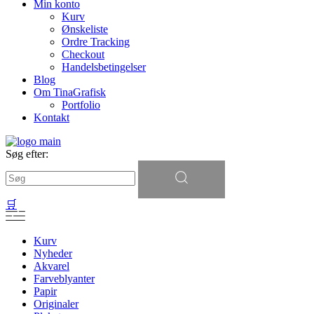
Min konto
Kurv
Ønskeliste
Ordre Tracking
Checkout
Handelsbetingelser
Blog
Om TinaGrafisk
Portfolio
Kontakt
Søg efter:
🛒
Kurv
Nyheder
Akvarel
Farveblyanter
Papir
Originaler