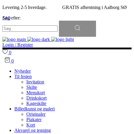
Levering 2-5 hverdage. GRATIS afhentning i Aalborg SØ
FAQ
Søg efter:
Kontakt
Login / Register
0
0
Nyheder
Til festen
Invitation
Skilte
Menukort
Drinkskort
Kageskilte
Billedkunst og maleri
Originaler
Plakater
Kort
Akvarel og tegning