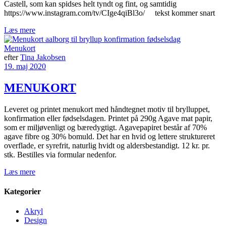
Castell, som kan spidses helt tyndt og fint, og samtidig
https://www.instagram.com/tv/CIge4qiBl3o/ tekst kommer snart
Læs mere
Menukort
efter
Tina Jakobsen
19. maj 2020
MENUKORT
Leveret og printet menukort med håndtegnet motiv til brylluppet,
konfirmation eller fødselsdagen. Printet på 290g Agave mat papir,
som er miljøvenligt og bæredygtigt. Agavepapiret består af 70%
agave fibre og 30% bomuld. Det har en hvid og lettere struktureret
overflade, er syrefrit, naturlig hvidt og aldersbestandigt. 12 kr. pr.
stk. Bestilles via formular nedenfor.
Læs mere
Kategorier
Akryl
Design