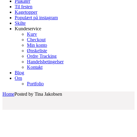
Plakater
Til festen
Kagetopper
Populært på instagram
Skilte
Kundeservice
Kurv
Checkout
Min konto
Ønskeliste
Ordre Tracking
Handelsbetingelser
Kontakt
Blog
Om
Portfolio
Home
Posted by Tina Jakobsen