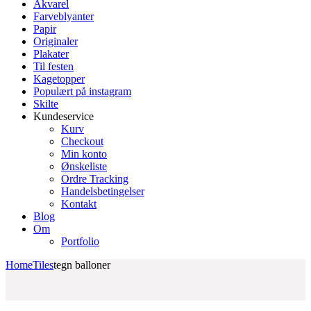
Akvarel
Farveblyanter
Papir
Originaler
Plakater
Til festen
Kagetopper
Populært på instagram
Skilte
Kundeservice
Kurv
Checkout
Min konto
Ønskeliste
Ordre Tracking
Handelsbetingelser
Kontakt
Blog
Om
Portfolio
Home
Tiles
tegn balloner