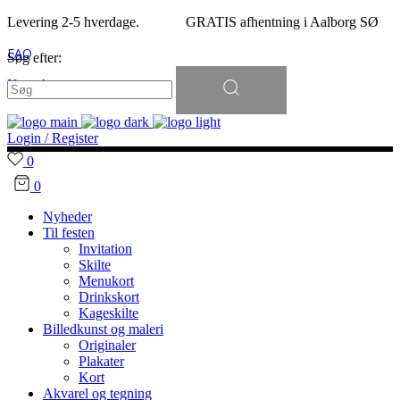
Levering 2-5 hverdage. GRATIS afhentning i Aalborg SØ
FAQ
Søg efter:
Kontakt
Login / Register
0
0
Nyheder
Til festen
Invitation
Skilte
Menukort
Drinkskort
Kageskilte
Billedkunst og maleri
Originaler
Plakater
Kort
Akvarel og tegning