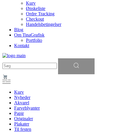
Kurv
Ønskeliste
Ordre Tracking
Checkout
Handelsbetingelser
Blog
Om TinaGrafisk
Portfolio
Kontakt
Søg
efter:
Kurv
Nyheder
Akvarel
Farveblyanter
Papir
Originaler
Plakater
Til festen