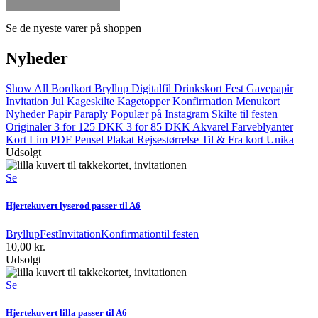
Se de nyeste varer på shoppen
Nyheder
Show All
Bordkort
Bryllup
Digitalfil
Drinkskort
Fest
Gavepapir
Invitation
Jul
Kageskilte
Kagetopper
Konfirmation
Menukort
Nyheder
Papir
Paraply
Populær på Instagram
Skilte
til festen
Originaler
3 for 125 DKK
3 for 85 DKK
Akvarel
Farveblyanter
Kort
Lim
PDF
Pensel
Plakat
Rejsestørrelse
Til & Fra kort
Unika
Udsolgt
Se
Hjertekuvert lyserod passer til A6
Bryllup
Fest
Invitation
Konfirmation
til festen
10,00
kr.
Udsolgt
Se
Hjertekuvert lilla passer til A6