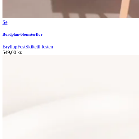
Se
Bordplan-blomsterflor
Bryllup
Fest
Skilte
til festen
549,00
kr.