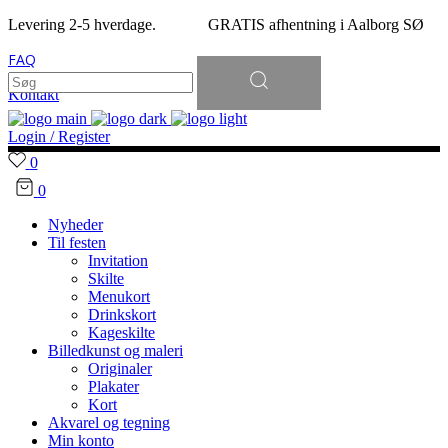
Levering 2-5 hverdage. GRATIS afhentning i Aalborg SØ
FAQ
Søg
efter:
Kontakt
Login / Register
0
0
Nyheder
Til festen
Invitation
Skilte
Menukort
Drinkskort
Kageskilte
Billedkunst og maleri
Originaler
Plakater
Kort
Akvarel og tegning
Min konto