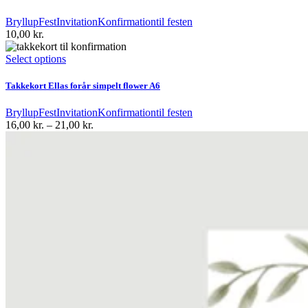
Bryllup
Fest
Invitation
Konfirmation
til festen
10,00
kr.
Dette
Select options
vare
har
Takkekort Ellas forår simpelt flower A6
flere
varianter.
Bryllup
Fest
Invitation
Konfirmation
til festen
Mulighederne
Prisinterval:
16,00
kr.
–
21,00
kr.
kan
16,00 kr.
vælges
til
på
21,00 kr.
varesiden