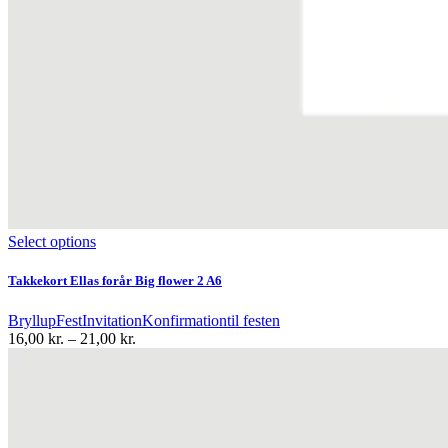
Dette
Select options
vare
har
Takkekort Ellas forår Big flower 2 A6
flere
varianter.
Bryllup
Fest
Invitation
Konfirmation
til festen
Mulighederne
Prisinterval:
16,00
kr.
–
21,00
kr.
kan
16,00 kr.
vælges
til
på
21,00 kr.
varesiden