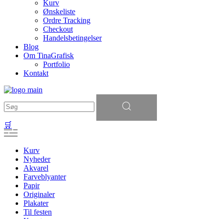
Kurv
Ønskeliste
Ordre Tracking
Checkout
Handelsbetingelser
Blog
Om TinaGrafisk
Portfolio
Kontakt
Søg
efter:
🛒
Kurv
Nyheder
Akvarel
Farveblyanter
Papir
Originaler
Plakater
Til festen