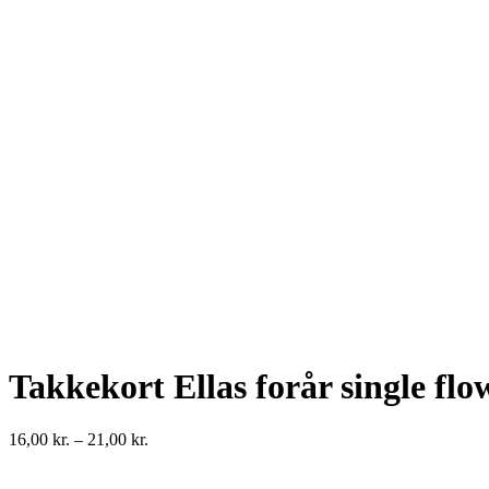
Takkekort Ellas forår single flo
Prisinterval:
16,00
kr.
–
21,00
kr.
16,00 kr.
til