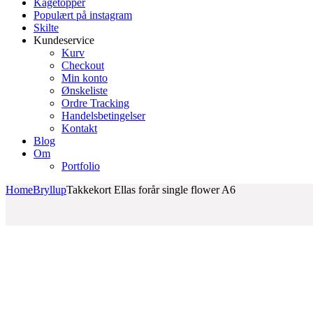
Kagetopper
Populært på instagram
Skilte
Kundeservice
Kurv
Checkout
Min konto
Ønskeliste
Ordre Tracking
Handelsbetingelser
Kontakt
Blog
Om
Portfolio
Home
Bryllup
Takkekort Ellas forår single flower A6