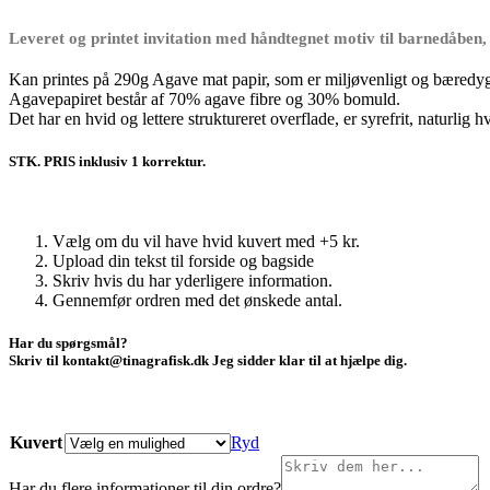
21,00 kr.
Leveret og printet invitation med håndtegnet motiv til barnedåben, 
Kan printes på 290g Agave mat papir, som er miljøvenligt og bæredyg
Agavepapiret består af 70% agave fibre og 30% bomuld.
Det har en hvid og lettere struktureret overflade, er syrefrit, naturli
STK. PRIS inklusiv 1 korrektur.
Vælg om du vil have hvid kuvert med +5 kr.
Upload din tekst til forside og bagside
Skriv hvis du har yderligere information.
Gennemfør ordren med det ønskede antal.
Har du spørgsmål?
Skriv til kontakt@tinagrafisk.dk Jeg sidder klar til at hjælpe dig.
Kuvert
Ryd
Har du flere informationer til din ordre?