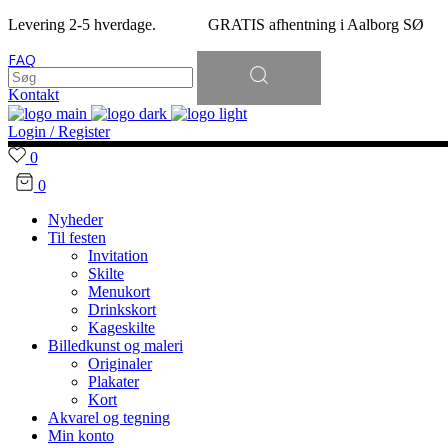
Levering 2-5 hverdage. GRATIS afhentning i Aalborg SØ
Søg
FAQ
efter:
Kontakt
Login / Register
0
0
Nyheder
Til festen
Invitation
Skilte
Menukort
Drinkskort
Kageskilte
Billedkunst og maleri
Originaler
Plakater
Kort
Akvarel og tegning
Min konto