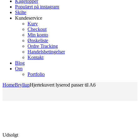
Kagetopper
Populært på instagram
Skilte
Kundeservice
Kurv
Checkout
Min konto
Ønskeliste
Ordre Tracking
Handelsbetingelser
Kontakt
Blog
Om
Portfolio
Home
Bryllup
Hjertekuvert lyserod passer til A6
Udsolgt