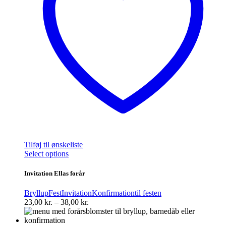
Tilføj til ønskeliste
Dette
Select options
vare
har
Invitation Ellas forår
flere
varianter.
Bryllup
Fest
Invitation
Konfirmation
til festen
Mulighederne
Prisinterval:
23,00
kr.
–
38,00
kr.
kan
23,00 kr.
vælges
til
på