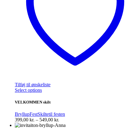
Tilføj til ønskeliste
Dette
Select options
vare
har
VELKOMMEN skilt
flere
varianter.
Bryllup
Fest
Skilte
til festen
Mulighederne
Prisinterval:
399,00
kr.
–
549,00
kr.
kan
399,00 kr.
vælges
til
på
549,00 kr.