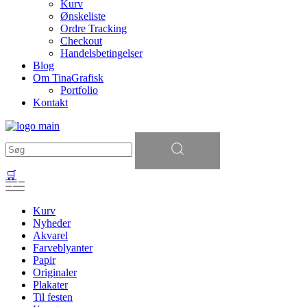
Kurv
Ønskeliste
Ordre Tracking
Checkout
Handelsbetingelser
Blog
Om TinaGrafisk
Portfolio
Kontakt
Søg
efter:
🛒
Kurv
Nyheder
Akvarel
Farveblyanter
Papir
Originaler
Plakater
Til festen