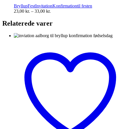
varianter.
Bryllup
Fest
Invitation
Konfirmation
til festen
Mulighederne
Prisinterval:
23,00
kr.
–
33,00
kr.
kan
23,00 kr.
vælges
til
Relaterede varer
på
33,00 kr.
varesiden