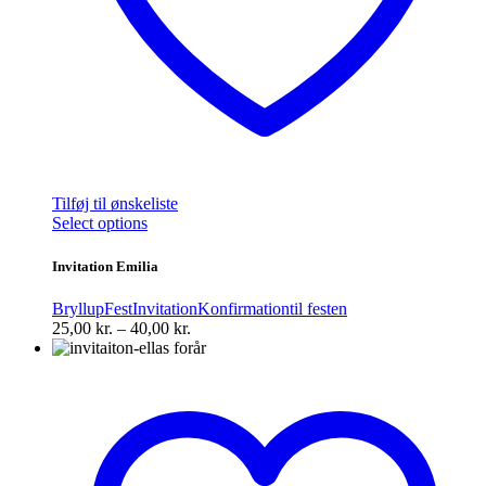
Tilføj til ønskeliste
Dette
Select options
vare
har
Invitation Emilia
flere
varianter.
Bryllup
Fest
Invitation
Konfirmation
til festen
Mulighederne
Prisinterval:
25,00
kr.
–
40,00
kr.
kan
25,00 kr.
vælges
til
på
40,00 kr.
varesiden