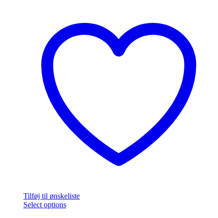
38,00 kr.
varesiden
Tilføj til ønskeliste
Dette
Select options
vare