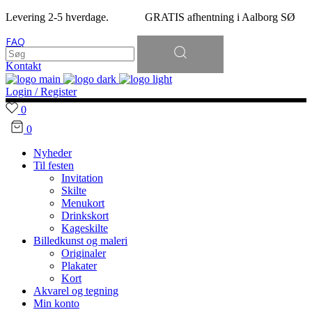
Levering 2-5 hverdage. GRATIS afhentning i Aalborg SØ
Søg
FAQ
efter:
Kontakt
Login / Register
0
0
Nyheder
Til festen
Invitation
Skilte
Menukort
Drinkskort
Kageskilte
Billedkunst og maleri
Originaler
Plakater
Kort
Akvarel og tegning
Min konto