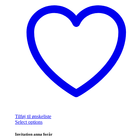
varesiden
Tilføj til ønskeliste
Dette
Select options
vare
har
Invitation anna forår
flere