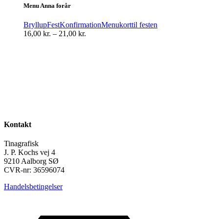
har
Menu Anna forår
flere
varianter.
Bryllup
Fest
Konfirmation
Menukort
til festen
Mulighederne
Prisinterval:
16,00
kr.
–
21,00
kr.
kan
16,00 kr.
vælges
til
på
21,00 kr.
varesiden
Kontakt
Tinagrafisk
J. P. Kochs vej 4
9210 Aalborg SØ
CVR-nr: 36596074
Handelsbetingelser