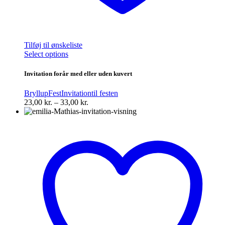
Tilføj til ønskeliste
Dette
Select options
vare
har
Invitation forår med eller uden kuvert
flere
varianter.
Bryllup
Fest
Invitation
til festen
Mulighederne
Prisinterval:
23,00
kr.
–
33,00
kr.
kan
23,00 kr.
vælges
til
på
33,00 kr.
varesiden