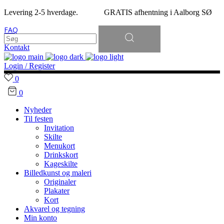
Levering 2-5 hverdage. GRATIS afhentning i Aalborg SØ
Søg
FAQ
efter:
Kontakt
Login / Register
0
0
Nyheder
Til festen
Invitation
Skilte
Menukort
Drinkskort
Kageskilte
Billedkunst og maleri
Originaler
Plakater
Kort
Akvarel og tegning
Min konto