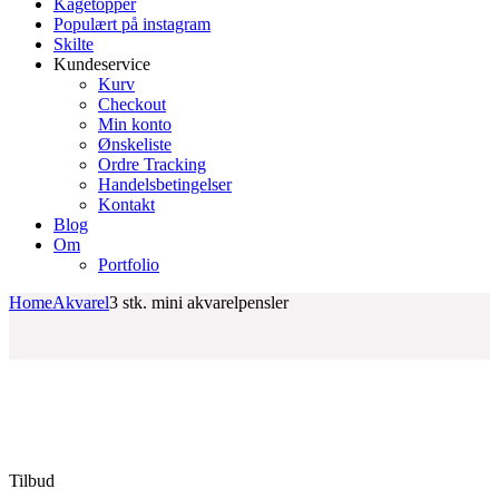
Kagetopper
Populært på instagram
Skilte
Kundeservice
Kurv
Checkout
Min konto
Ønskeliste
Ordre Tracking
Handelsbetingelser
Kontakt
Blog
Om
Portfolio
Home
Akvarel
3 stk. mini akvarelpensler
Tilbud