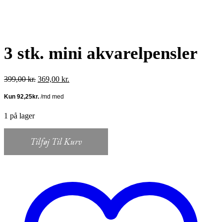
3 stk. mini akvarelpensler
Den
Den
399,00
kr.
369,00
kr.
oprindelige
aktuelle
pris
pris
var:
er:
399,00 kr..
369,00 kr..
1 på lager
Tilføj Til Kurv