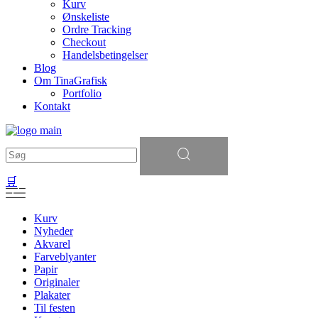
Kurv
Ønskeliste
Ordre Tracking
Checkout
Handelsbetingelser
Blog
Om TinaGrafisk
Portfolio
Kontakt
Søg
efter:
🛒
Kurv
Nyheder
Akvarel
Farveblyanter
Papir
Originaler
Plakater
Til festen