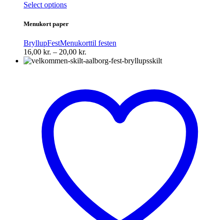
Dette
Select options
vare
har
Menukort paper
flere
varianter.
Bryllup
Fest
Menukort
til festen
Mulighederne
Prisinterval:
16,00
kr.
–
20,00
kr.
kan
16,00 kr.
vælges
til
på
20,00 kr.
varesiden