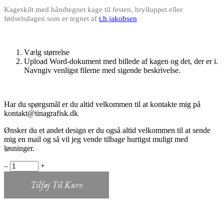
Kageskilt med håndtegnet kage til festen, brylluppet eller
fødselsdagen som er tegnet af
t.h.jakobsen
Vælg størrelse
Upload Word-dokument med billede af kagen og det, der er i.
Navngiv venligst filerne med sigende beskrivelse.
Har du spørgsmål er du altid velkommen til at kontakte mig på
kontakt@tinagrafisk.dk
Ønsker du et andet design er du også altid velkommen til at sende
mig en mail og så vil jeg vende tilbage hurtigst muligt med
løsninger.
Kageskilt
‒
+
blomster
quantity
Tilføj Til Kurv