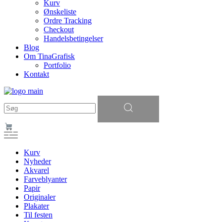
Kurv
Ønskeliste
Ordre Tracking
Checkout
Handelsbetingelser
Blog
Om TinaGrafisk
Portfolio
Kontakt
Søg
efter:
Kurv
Nyheder
Akvarel
Farveblyanter
Papir
Originaler
Plakater
Til festen