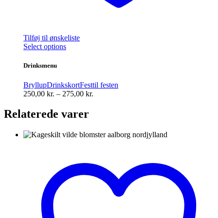
Tilføj til ønskeliste
Dette
Select options
vare
har
Drinksmenu
flere
varianter.
Bryllup
Drinkskort
Fest
til festen
Mulighederne
Prisinterval:
250,00
kr.
–
275,00
kr.
kan
250,00 kr.
vælges
til
Relaterede varer
på
275,00 kr.
varesiden