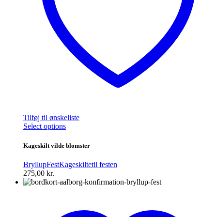
Tilføj til ønskeliste
Dette
Select options
vare
har
Kageskilt vilde blomster
flere
varianter.
Bryllup
Fest
Kageskilte
til festen
Mulighederne
275,00
kr.
kan
vælges
på
varesiden