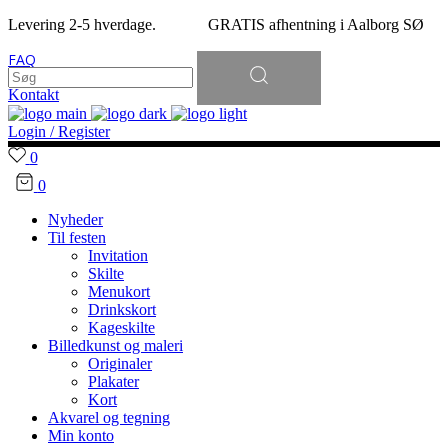
Levering 2-5 hverdage. GRATIS afhentning i Aalborg SØ
Søg
FAQ
efter:
Kontakt
Login / Register
0
0
Nyheder
Til festen
Invitation
Skilte
Menukort
Drinkskort
Kageskilte
Billedkunst og maleri
Originaler
Plakater
Kort
Akvarel og tegning
Min konto