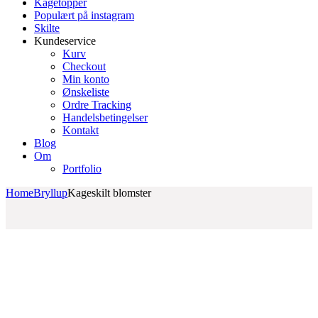
Kagetopper
Populært på instagram
Skilte
Kundeservice
Kurv
Checkout
Min konto
Ønskeliste
Ordre Tracking
Handelsbetingelser
Kontakt
Blog
Om
Portfolio
Home
Bryllup
Kageskilt blomster