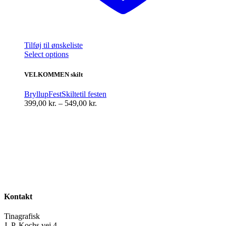
Tilføj til ønskeliste
Dette
Select options
vare
har
VELKOMMEN skilt
flere
varianter.
Bryllup
Fest
Skilte
til festen
Mulighederne
Prisinterval:
399,00
kr.
–
549,00
kr.
kan
399,00 kr.
vælges
til
på
549,00 kr.
varesiden
Kontakt
Tinagrafisk
J. P. Kochs vej 4